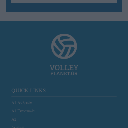
QUICK LINKS
Α1 Ανδρών
Α1 Γυναικών
A2
Διεθνή