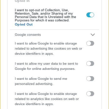
Opted In
I want to opt-out of Collection, Use,
Retention, Sale, and/or Sharing of my
Personal Data that Is Unrelated with the
Purposes for which it was collected.
Opted Out
Google consents
ΡΟΗ ΕΙΔΗΣΕΩΝ
I want to allow Google to enable storage
related to advertising like cookies on web or
device identifiers in apps.
07/08/2026
«Αντίο» με ήττα για τις διεθνείς μας στο τουρνουά του
Ουρμπίνο
I want to allow my user data to be sent to
Google for online advertising purposes.
06/08/2026
I want to allow Google to send me
Το πάλεψε μέχρι τέλους η Εθνική γυναικών κόντρα
personalized advertising.
στην Ιταλία Β’
I want to allow Google to enable storage
related to analytics like cookies on web or
06/08/2026
device identifiers in apps.
Η FIVB σχεδιάζει να διοργανώσει το Παγκόσμιο