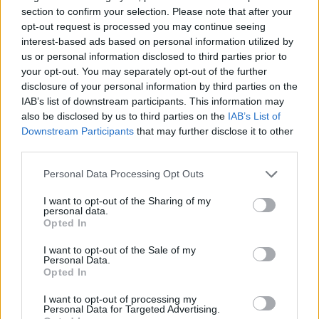
Προηγούμενο
1
…
9
10
section to confirm your selection. Please note that after your
opt-out request is processed you may continue seeing
interest-based ads based on personal information utilized by
us or personal information disclosed to third parties prior to
your opt-out. You may separately opt-out of the further
disclosure of your personal information by third parties on the
IAB’s list of downstream participants. This information may
also be disclosed by us to third parties on the
IAB’s List of
Downstream Participants
that may further disclose it to other
third parties.
Please note that this website/app uses one or more Google
Personal Data Processing Opt Outs
services and may gather and store information including but
not limited to your visit or usage behaviour. You may click to
I want to opt-out of the Sharing of my
personal data.
grant or deny consent to Google and its third-party tags to
Opted In
use your data for below specified purposes in below Google
consent section.
I want to opt-out of the Sale of my
Personal Data.
Opted In
I want to opt-out of processing my
Personal Data for Targeted Advertising.