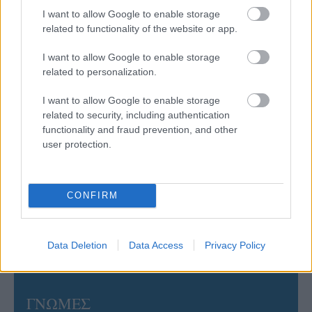
Πρωτάθλημα τον Δεκέμβριο – Αντιδρούν οι σύλλογοι
I want to allow Google to enable storage
related to functionality of the website or app.
06/08/2026
I want to allow Google to enable storage
Έτοιμη για… υψηλές πτήσεις η Μπενφίκα του Ψάρρα
related to personalization.
με τον «Ιπτάμενο Ολλανδό» Βίλτενμπουργκ
I want to allow Google to enable storage
related to security, including authentication
05/08/2026
functionality and fraud prevention, and other
Ισόπαλο το πρωτο φιλικό τεστ της Εθνικής στο
user protection.
Ουρμπίνο
05/08/2026
CONFIRM
Προς στρατηγική συνεργασία ΠΑΣΑΠΠ και
Πανεπιστημίου Πατρών
Data Deletion
Data Access
Privacy Policy
ΓΝΩΜΕΣ