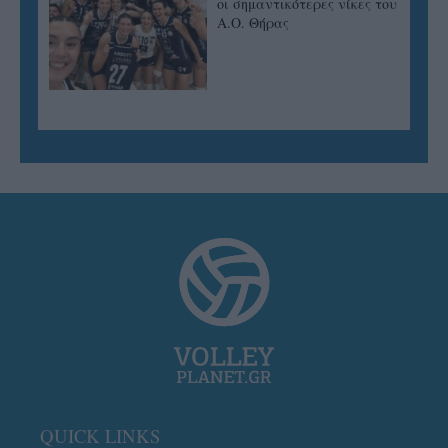
οι σημαντικότερες νίκες του
Α.Ο. Θήρας
QUICK LINKS