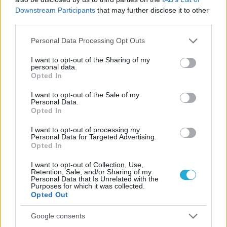
Ρωσική Ούγκρα Σούργκουτ για το Συνομοσπονδίας.
Downstream Participants
that may further disclose it to other
third parties.
Please note that this website/app uses one or more Google
Personal Data Processing Opt Outs
services and may gather and store information including but
not limited to your visit or usage behaviour. You may click to
I want to opt-out of the Sharing of my
personal data.
grant or deny consent to Google and its third-party tags to
Opted In
use your data for below specified purposes in below Google
consent section.
I want to opt-out of the Sale of my
Personal Data.
Opted In
I want to opt-out of processing my
Personal Data for Targeted Advertising.
Opted In
I want to opt-out of Collection, Use,
Retention, Sale, and/or Sharing of my
01/12/2015
Α1 ΑΝΔΡΩΝ
Personal Data that Is Unrelated with the
Purposes for which it was collected.
Οι κορυφαίοι του ‘Επαθλου Νovasports ανδρών
Opted Out
Οι Εγκλεσκαλνς του Ολυμπιακου, Σεπέδα του ΠΑΟΚ και
Google consents
Γιοβάνοβιτς της Κηφισιάς προηγούνται στη γενική