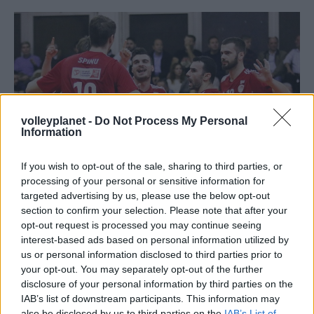
volleyplanet -
Do Not Process My Personal
Information
If you wish to opt-out of the sale, sharing to third parties, or
processing of your personal or sensitive information for
targeted advertising by us, please use the below opt-out
section to confirm your selection. Please note that after your
16/01/2016
Α1 ΑΝΔΡΩΝ
opt-out request is processed you may continue seeing
Νίκησε Ορεστιάδα και κοιτά Σουργκούτ
interest-based ads based on personal information utilized by
us or personal information disclosed to third parties prior to
Εύκολο έργο είχε ο Ολυμπιακός στον Έβρο απέναντι στον
your opt-out. You may separately opt-out of the further
Αθλητικό Όμιλο Ορεστιάδας καθώς με το 3-0 κατέκτησε το
disclosure of your personal information by third parties on the
η
τρίποντο κατά την 13
αγωνιστική και πλέον στρέφει το
IAB’s list of downstream participants. This information may
ενδιαφέρον του στην Ευρώπη και τον αγώνα κόντρα στη
also be disclosed by us to third parties on the
IAB’s List of