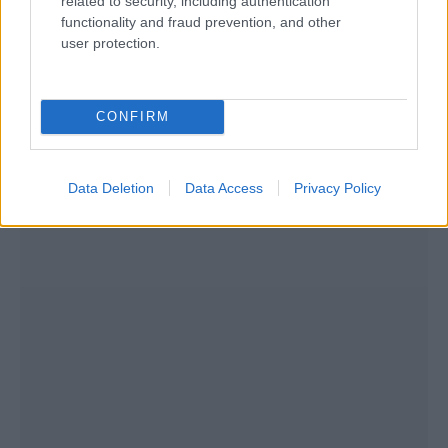
Λετονού, Χερμάνς Έγκλσκαλνς, ο οποίος αναμένεται να
related to security, including authentication
είναι το βαρύ πυροβολικό στη διαγώνιο ενόψει της νέας
functionality and fraud prevention, and other
αγωνιστικής σεζόν.
user protection.
CONFIRM
Data Deletion
Data Access
Privacy Policy