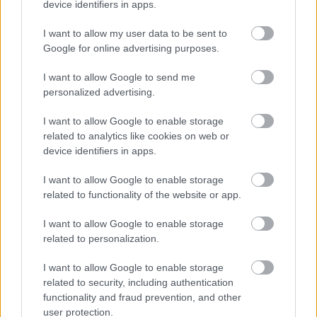
device identifiers in apps.
I want to allow my user data to be sent to
Google for online advertising purposes.
I want to allow Google to send me
personalized advertising.
I want to allow Google to enable storage
related to analytics like cookies on web or
ΡΟΗ ΕΙΔΗΣΕΩΝ
device identifiers in apps.
07/08/2026
I want to allow Google to enable storage
«Αντίο» με ήττα για τις διεθνείς μας στο τουρνουά του
related to functionality of the website or app.
Ουρμπίνο
I want to allow Google to enable storage
related to personalization.
06/08/2026
Το πάλεψε μέχρι τέλους η Εθνική γυναικών κόντρα
I want to allow Google to enable storage
στην Ιταλία Β’
related to security, including authentication
functionality and fraud prevention, and other
user protection.
06/08/2026