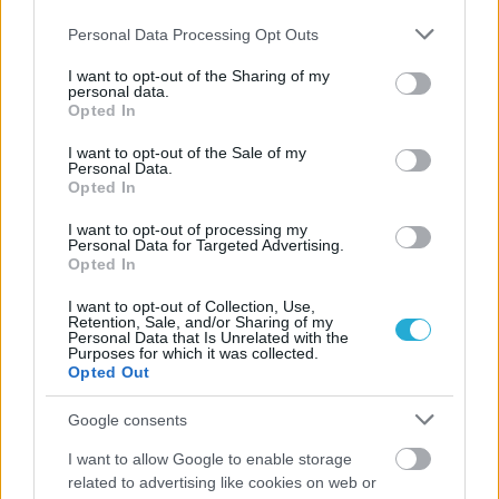
Please note that this website/app uses one or more Google
Personal Data Processing Opt Outs
services and may gather and store information including but
not limited to your visit or usage behaviour. You may click to
I want to opt-out of the Sharing of my
personal data.
grant or deny consent to Google and its third-party tags to
Opted In
use your data for below specified purposes in below Google
consent section.
I want to opt-out of the Sale of my
Personal Data.
Opted In
I want to opt-out of processing my
Personal Data for Targeted Advertising.
Opted In
I want to opt-out of Collection, Use,
Retention, Sale, and/or Sharing of my
Personal Data that Is Unrelated with the
Purposes for which it was collected.
Opted Out
Google consents
I want to allow Google to enable storage
related to advertising like cookies on web or