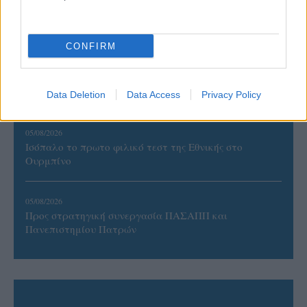
Η FIVB σχεδιάζει να διοργανώσει το Παγκόσμιο
Πρωτάθλημα τον Δεκέμβριο – Αντιδρούν οι σύλλογοι
CONFIRM
06/08/2026
Έτοιμη για… υψηλές πτήσεις η Μπενφίκα του Ψάρρα
με τον «Ιπτάμενο Ολλανδό» Βίλτενμπουργκ
Data Deletion
Data Access
Privacy Policy
05/08/2026
Ισόπαλο το πρωτο φιλικό τεστ της Εθνικής στο
Ουρμπίνο
05/08/2026
Προς στρατηγική συνεργασία ΠΑΣΑΠΠ και
Πανεπιστημίου Πατρών