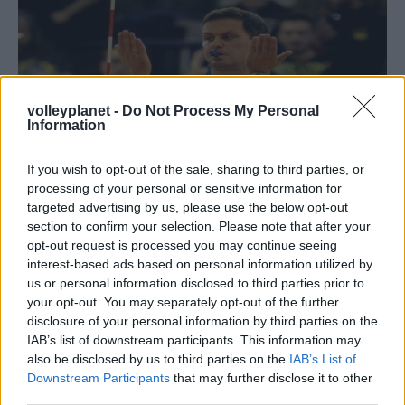
volleyplanet -
Do Not Process My Personal
Information
If you wish to opt-out of the sale, sharing to third parties, or
processing of your personal or sensitive information for
targeted advertising by us, please use the below opt-out
section to confirm your selection. Please note that after your
opt-out request is processed you may continue seeing
17/06/2016
ΔΙΕΘΝΗ
interest-based ads based on personal information utilized by
Στο World Grand Prix ο Γεροθόδωρος
us or personal information disclosed to third parties prior to
your opt-out. You may separately opt-out of the further
Το Σαββατοκύριακο 18-19 Ιουνίου ο διεθνής διαιτητής
disclosure of your personal information by third parties on the
θα σφυρίξει αγώνες για το Final-4 του
Νώντας Γεροθόδωρος
IAB’s list of downstream participants. This information may
2ου γκρουπ του World Grand Prix Γυναικών που θα γίνουν
also be disclosed by us to third parties on the
IAB’s List of
στη Βάρνα της Βουλγαρίας και στο οποίο συμμετέχουν η
Downstream Participants
that may further disclose it to other
Βουλγαρία, η Πολωνία, το Πουέρτο Ρίκο και η Δομινικανή
third parties.
Δημοκρατία.