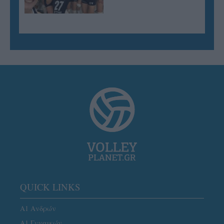
QUICK LINKS
Α1 Ανδρών
Α1 Γυναικών