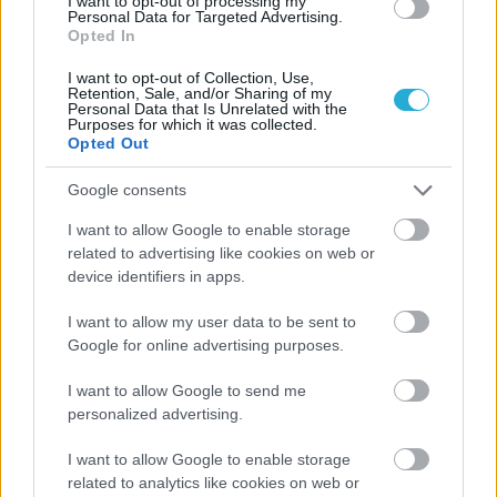
I want to opt-out of processing my
παγκορασίδων ΕΠΕΣΘ που εγινε στο αθλητικό κέντρο
Personal Data for Targeted Advertising.
"Μιχάλης Τσίκινας" με συνδιοργανώτρια τη ΧΑΝΘ.
Opted In
I want to opt-out of Collection, Use,
Retention, Sale, and/or Sharing of my
Personal Data that Is Unrelated with the
Purposes for which it was collected.
Opted Out
Google consents
I want to allow Google to enable storage
related to advertising like cookies on web or
device identifiers in apps.
I want to allow my user data to be sent to
Google for online advertising purposes.
I want to allow Google to send me
personalized advertising.
I want to allow Google to enable storage
related to analytics like cookies on web or