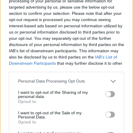
processing of your personal or sensitive information for
targeted advertising by us, please use the below opt-out
section to confirm your selection. Please note that after your
opt-out request is processed you may continue seeing
interest-based ads based on personal information utilized by
us or personal information disclosed to third parties prior to
your opt-out. You may separately opt-out of the further
disclosure of your personal information by third parties on the
IAB’s list of downstream participants. This information may
also be disclosed by us to third parties on the
IAB’s List of
Downstream Participants
that may further disclose it to other
third parties.
Please note that this website/app uses one or more Google
Personal Data Processing Opt Outs
services and may gather and store information including but
not limited to your visit or usage behaviour. You may click to
I want to opt-out of the Sharing of my
personal data.
grant or deny consent to Google and its third-party tags to
05/06/2016
ΕΝΩΣΕΙΣ-ΑΚΑΔΗΜΙΕΣ
Opted In
use your data for below specified purposes in below Google
Πρωταθλητής παγκορασίδων ο Άρης
consent section.
I want to opt-out of the Sale of my
Με μπροστάρισα την MVP, Έλενα Μπάκα, ο Άρης με
Personal Data.
Opted In
τρομερή ανατροπή επικράτησε 3-2 του Ναυάρχου Βότση αν
και έχανε 2-0 και κατέκτησε τον τίτλο του φάιναλ φορ