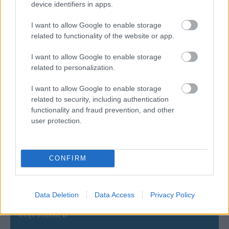
device identifiers in apps.
I want to allow Google to enable storage
related to functionality of the website or app.
I want to allow Google to enable storage
related to personalization.
I want to allow Google to enable storage
related to security, including authentication
functionality and fraud prevention, and other
ΡΟΗ ΕΙΔΗΣΕΩΝ
user protection.
07/08/2026
«Αντίο» με ήττα για τις διεθνείς μας στο τουρνουά του
CONFIRM
Ουρμπίνο
06/08/2026
Data Deletion
Data Access
Privacy Policy
Το πάλεψε μέχρι τέλους η Εθνική γυναικών κόντρα
στην Ιταλία Β’