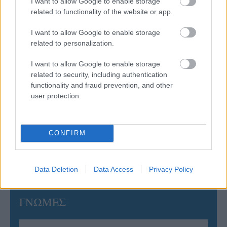
I want to allow Google to enable storage
related to functionality of the website or app.
06/08/2026
Έτοιμη για… υψηλές πτήσεις η Μπενφίκα του Ψάρρα
I want to allow Google to enable storage
με τον «Ιπτάμενο Ολλανδό» Βίλτενμπουργκ
related to personalization.
I want to allow Google to enable storage
05/08/2026
related to security, including authentication
Ισόπαλο το πρωτο φιλικό τεστ της Εθνικής στο
functionality and fraud prevention, and other
Ουρμπίνο
user protection.
05/08/2026
Προς στρατηγική συνεργασία ΠΑΣΑΠΠ και
CONFIRM
Πανεπιστημίου Πατρών
Data Deletion
Data Access
Privacy Policy
ΓΝΩΜΕΣ