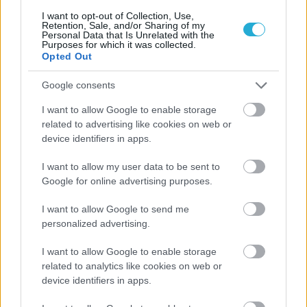
I want to opt-out of Collection, Use,
Retention, Sale, and/or Sharing of my
Personal Data that Is Unrelated with the
Purposes for which it was collected.
Opted Out
Google consents
ΡΟΗ ΕΙΔΗΣΕΩΝ
I want to allow Google to enable storage
related to advertising like cookies on web or
07/08/2026
device identifiers in apps.
«Αντίο» με ήττα για τις διεθνείς μας στο τουρνουά του
Ουρμπίνο
I want to allow my user data to be sent to
Google for online advertising purposes.
06/08/2026
Το πάλεψε μέχρι τέλους η Εθνική γυναικών κόντρα
I want to allow Google to send me
στην Ιταλία Β’
personalized advertising.
I want to allow Google to enable storage
06/08/2026
related to analytics like cookies on web or
Η FIVB σχεδιάζει να διοργανώσει το Παγκόσμιο
device identifiers in apps.
Πρωτάθλημα τον Δεκέμβριο – Αντιδρούν οι σύλλογοι