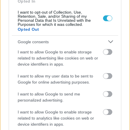
Opted In
I want to opt-out of Collection, Use,
Retention, Sale, and/or Sharing of my
Personal Data that Is Unrelated with the
Purposes for which it was collected.
Opted Out
Google consents
ΡΟΗ ΕΙΔΗΣΕΩΝ
I want to allow Google to enable storage
related to advertising like cookies on web or
device identifiers in apps.
08/08/2026
Δείπνο της ΕΟΠΕ προς τιμήν του Ισίδωρου Κούβελου
I want to allow my user data to be sent to
παρουσία των Εθνικών ομάδων
Google for online advertising purposes.
07/08/2026
I want to allow Google to send me
«Αντίο» με ήττα για τις διεθνείς μας στο τουρνουά του
personalized advertising.
Ουρμπίνο
I want to allow Google to enable storage
related to analytics like cookies on web or
06/08/2026
device identifiers in apps.
Το πάλεψε μέχρι τέλους η Εθνική γυναικών κόντρα