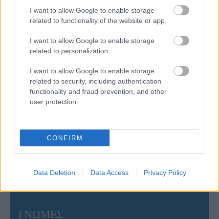
στην Ιταλία Β’
I want to allow Google to enable storage
related to functionality of the website or app.
06/08/2026
I want to allow Google to enable storage
Η FIVB σχεδιάζει να διοργανώσει το Παγκόσμιο
related to personalization.
Πρωτάθλημα τον Δεκέμβριο – Αντιδρούν οι σύλλογοι
I want to allow Google to enable storage
related to security, including authentication
06/08/2026
functionality and fraud prevention, and other
Έτοιμη για… υψηλές πτήσεις η Μπενφίκα του Ψάρρα
user protection.
με τον «Ιπτάμενο Ολλανδό» Βίλτενμπουργκ
05/08/2026
CONFIRM
Ισόπαλο το πρωτο φιλικό τεστ της Εθνικής στο
Ουρμπίνο
Data Deletion
Data Access
Privacy Policy
ΓΝΩΜΕΣ