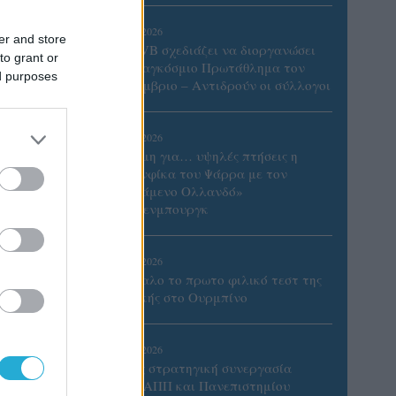
06/08/2026
er and store
Η FIVB σχεδιάζει να διοργανώσει
to grant or
το Παγκόσμιο Πρωτάθλημα τον
ed purposes
Δεκέμβριο – Αντιδρούν οι σύλλογοι
06/08/2026
Έτοιμη για… υψηλές πτήσεις η
Μπενφίκα του Ψάρρα με τον
«Ιπτάμενο Ολλανδό»
Βίλτενμπουργκ
05/08/2026
Ισόπαλο το πρωτο φιλικό τεστ της
Εθνικής στο Ουρμπίνο
05/08/2026
Προς στρατηγική συνεργασία
οτόφσκ,
ΠΑΣΑΠΠ και Πανεπιστημίου