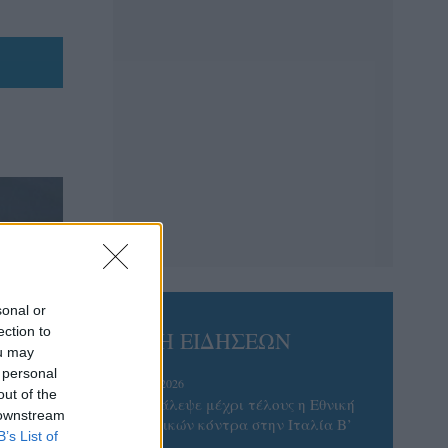
sonal or
ection to
ΡΟΗ ΕΙΔΗΣΕΩΝ
ou may
 personal
06/08/2026
out of the
Το πάλεψε μέχρι τέλους η Εθνική
 downstream
γυναικών κόντρα στην Ιταλία Β’
B’s List of