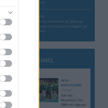
Πατρών
05/08/2026
Πρώτο δυνατό τεστ της Εθνικής
Γυναικών επί ιταλικού εδάφους με
Σουηδία
ΓΝΩΜΕΣ
ΠΕΝΥ
ΡΟΝΤΟΓΙΑΝΝΗ
11/03/2026
Από την
Περούτζια του
2000 στο σήμερα: