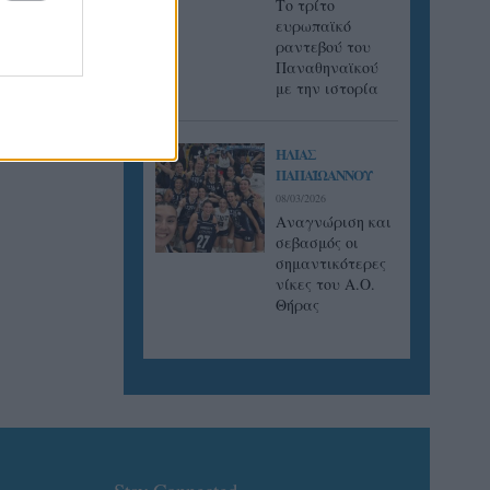
Tο τρίτο
ευρωπαϊκό
ραντεβού του
Παναθηναϊκού
με την ιστορία
ΗΛΙΑΣ
ΠΑΠΑΪΩΑΝΝΟΥ
08/03/2026
Αναγνώριση και
σεβασμός οι
σημαντικότερες
νίκες του Α.Ο.
Θήρας