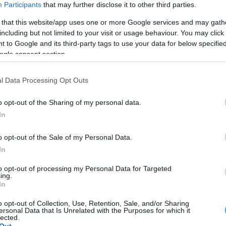
Participants
that may further disclose it to other third parties.
 that this website/app uses one or more Google services and may gath
including but not limited to your visit or usage behaviour. You may click 
 to Google and its third-party tags to use your data for below specifi
ogle consent section.
l Data Processing Opt Outs
o opt-out of the Sharing of my personal data.
In
o opt-out of the Sale of my Personal Data.
In
to opt-out of processing my Personal Data for Targeted
ing.
In
o opt-out of Collection, Use, Retention, Sale, and/or Sharing
ersonal Data that Is Unrelated with the Purposes for which it
η του ΠΑΟΚ με τον Φοίνικα Σύρου, ο Φιλίπ Ντεσπ
lected.