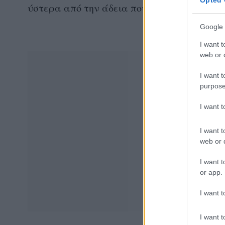
Opted 
ύστερα από την άδεια που χορήγησε στο "δ
Google 
I want t
web or d
I want t
purpose
I want 
I want t
web or d
I want t
or app.
I want t
I want t