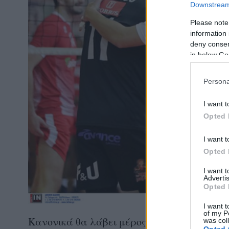
Downstream 
Please note
information 
deny consent
in below Go
Persona
I want t
Opted 
I want t
Opted 
I want 
Advertis
Opted 
I want t
of my P
Κανονικά θα λάβει μέρος, στην αναμέτρησ
was col