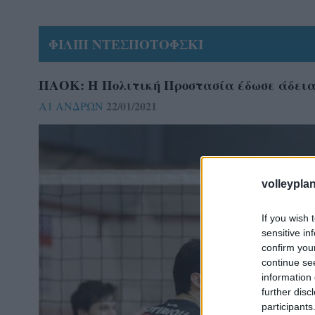
ΦΙΛΙΠ ΝΤΕΣΠΟΤΟΦΣΚΙ
ΠΑΟΚ: Η Πολιτική Προστασία έδωσε άδεια
22/01/2021
Α1 ΑΝΔΡΩΝ
volleyplan
If you wish 
sensitive in
confirm you
continue se
information 
further disc
participants