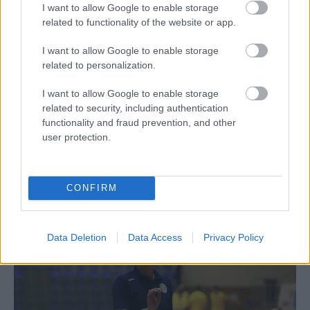
I want to allow Google to enable storage
related to functionality of the website or app.
I want to allow Google to enable storage
09/04/2019
Α1 ΑΝΔΡΩΝ
related to personalization.
Λεπτές ισορροπίες σε Πυλαία και Κυψέλη
I want to allow Google to enable storage
Σε Πυλαία και Κυψέλη ολοκληρώνονται τα play-offs της
related to security, including authentication
προημιτελικής φάσης στην Volleyleague με τον ΠΑΟΚ και
functionality and fraud prevention, and other
τον Παναθηναϊκό να δοκιμάζουν αντοχές και έδρες
user protection.
απέναντι σε Κηφισιά και Ηρακλή, με τους νικητές των
ζευγαριών να εξασφαλίζουν τα εισιτήρια για τα ημιτελικά.
CONFIRM
Data Deletion
Data Access
Privacy Policy