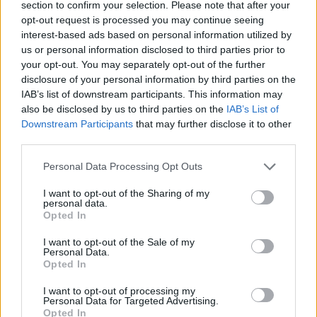
section to confirm your selection. Please note that after your
19/04/2019
ΚΥΠΕΛΛΟ ΕΛΛΑΔΑΣ
opt-out request is processed you may continue seeing
Τακουρίδης : «Είμαστε εδώ για το Κύπελλο»
interest-based ads based on personal information utilized by
Το μπλοκ του Τακουρίδη έστειλε τον ΠΑΟΚ στον τελικό
us or personal information disclosed to third parties prior to
και τον ίδιο στον 7ο ουρανό πανηγυρίζοντας μια μεγάλη
your opt-out. You may separately opt-out of the further
νίκη. Ο έμπειρος κεντρικός δήλωσε έτοιμος για το Κύπελλο,
disclosure of your personal information by third parties on the
ενώ την ίδια ώρα ο Ντίμα Φιλίποφ αφού ζήτησε συγνώμη
IAB’s list of downstream participants. This information may
για τον τρόπο που πανηγύρισε στο τέλος κράτησε χαμηλούς
also be disclosed by us to third parties on the
IAB’s List of
τόνους για τον αυριανό τελικό.
Downstream Participants
that may further disclose it to other
third parties.
Please note that this website/app uses one or more Google
Personal Data Processing Opt Outs
services and may gather and store information including but
not limited to your visit or usage behaviour. You may click to
I want to opt-out of the Sharing of my
personal data.
grant or deny consent to Google and its third-party tags to
Opted In
use your data for below specified purposes in below Google
consent section.
I want to opt-out of the Sale of my
Personal Data.
Opted In
I want to opt-out of processing my
Personal Data for Targeted Advertising.
Opted In