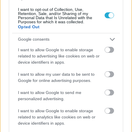
I want to opt-out of Collection, Use,
Retention, Sale, and/or Sharing of my
Personal Data that Is Unrelated with the
17/04/2019
Α1 ΑΝΔΡΩΝ
Purposes for which it was collected.
Opted Out
Θέλει το Κύπελλο στη Θεσσαλονίκη
Με ψυχολογία και έτοιμος να διατηρήσει τα κεκτημένα
Google consents
στην Θεσσαλονίκη ταξιδεύει προς την Ιεράπετρα ο ΠΑΟΚ,
με τους Παϊσιάδη, Γιούρι Φιλίποφ και Θάνος Τερζής να
I want to allow Google to enable storage
δηλώνουν αισιόδοξοι για τον πρώτο στόχο της χρονιάς…
related to advertising like cookies on web or
device identifiers in apps.
I want to allow my user data to be sent to
Google for online advertising purposes.
I want to allow Google to send me
personalized advertising.
I want to allow Google to enable storage
related to analytics like cookies on web or
device identifiers in apps.