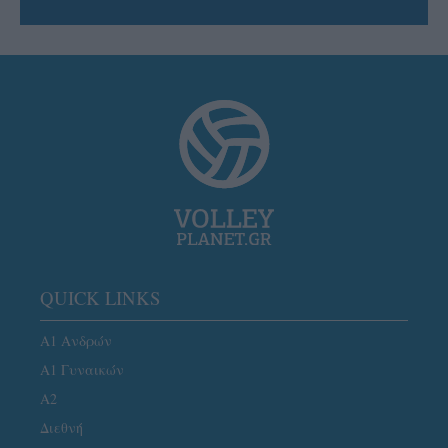
QUICK LINKS
Α1 Ανδρών
Α1 Γυναικών
A2
Διεθνή