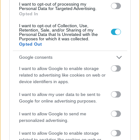
I want to opt-out of processing my
Personal Data for Targeted Advertising.
Opted In
I want to opt-out of Collection, Use,
Retention, Sale, and/or Sharing of my
Personal Data that Is Unrelated with the
Purposes for which it was collected.
Opted Out
Google consents
I want to allow Google to enable storage
related to advertising like cookies on web or
ΡΟΗ ΕΙΔΗΣΕΩΝ
device identifiers in apps.
I want to allow my user data to be sent to
08/08/2026
Δείπνο της ΕΟΠΕ προς τιμήν του Ισίδωρου Κούβελου
Google for online advertising purposes.
παρουσία των Εθνικών ομάδων
I want to allow Google to send me
personalized advertising.
07/08/2026
«Αντίο» με ήττα για τις διεθνείς μας στο τουρνουά του
I want to allow Google to enable storage
Ουρμπίνο
related to analytics like cookies on web or