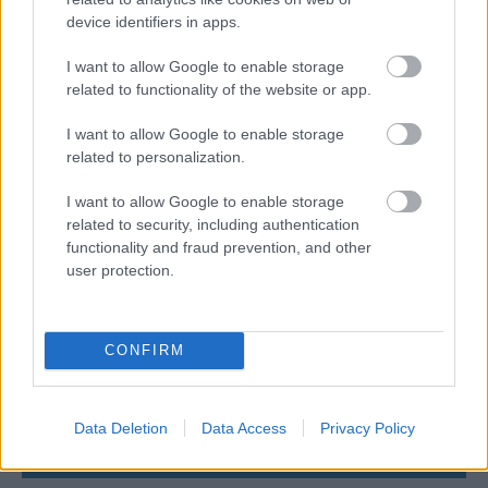
device identifiers in apps.
06/08/2026
I want to allow Google to enable storage
Το πάλεψε μέχρι τέλους η Εθνική γυναικών κόντρα
related to functionality of the website or app.
στην Ιταλία Β’
I want to allow Google to enable storage
related to personalization.
06/08/2026
Η FIVB σχεδιάζει να διοργανώσει το Παγκόσμιο
I want to allow Google to enable storage
Πρωτάθλημα τον Δεκέμβριο – Αντιδρούν οι σύλλογοι
related to security, including authentication
functionality and fraud prevention, and other
user protection.
06/08/2026
Έτοιμη για… υψηλές πτήσεις η Μπενφίκα του Ψάρρα
με τον «Ιπτάμενο Ολλανδό» Βίλτενμπουργκ
CONFIRM
05/08/2026
Ισόπαλο το πρωτο φιλικό τεστ της Εθνικής στο
Data Deletion
Data Access
Privacy Policy
Ουρμπίνο