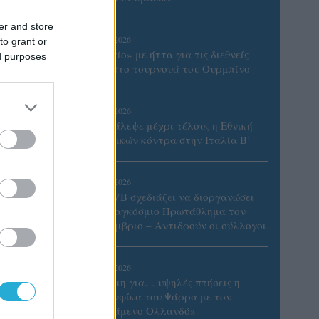
er and store
07/08/2026
to grant or
«Αντίο» με ήττα για τις διεθνείς
ed purposes
μας στο τουρνουά του Ουρμπίνο
06/08/2026
Το πάλεψε μέχρι τέλους η Εθνική
γυναικών κόντρα στην Ιταλία Β’
06/08/2026
Η FIVB σχεδιάζει να διοργανώσει
το Παγκόσμιο Πρωτάθλημα τον
Δεκέμβριο – Αντιδρούν οι σύλλογοι
 ο
06/08/2026
Έτοιμη για… υψηλές πτήσεις η
Μπενφίκα του Ψάρρα με τον
«Ιπτάμενο Ολλανδό»