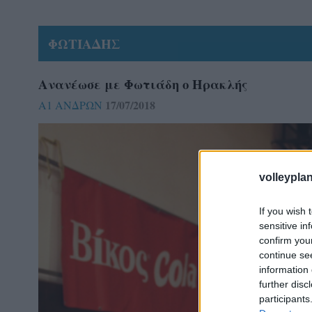
ΦΩΤΙΑΔΗΣ
Ανανέωσε με Φωτιάδη ο Ηρακλής
17/07/2018
Α1 ΑΝΔΡΩΝ
volleyplan
If you wish 
sensitive in
confirm you
continue se
information 
further disc
participants