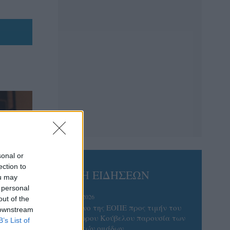
sonal or
ection to
ΡΟΗ ΕΙΔΗΣΕΩΝ
ou may
 personal
08/08/2026
out of the
Δείπνο της ΕΟΠΕ προς τιμήν του
 downstream
Ισίδωρου Κούβελου παρουσία των
B’s List of
Εθνικών ομάδων