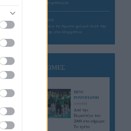
Βίλτενμπουργκ
05/08/2026
Ισόπαλο το πρωτο φιλικό τεστ της
Εθνικής στο Ουρμπίνο
ΓΝΩΜΕΣ
ΠΕΝΥ
ΡΟΝΤΟΓΙΑΝΝΗ
11/03/2026
Από την
Περούτζια του
2000 στο σήμερα:
Tο τρίτο