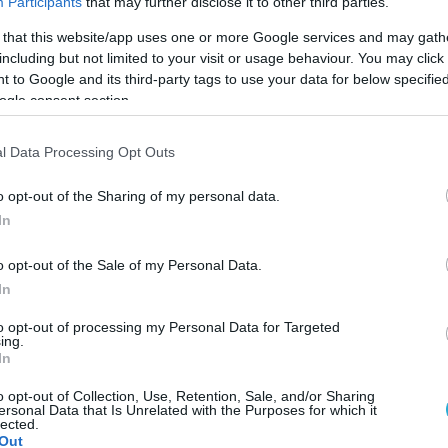
Participants
that may further disclose it to other third parties.
 that this website/app uses one or more Google services and may gath
including but not limited to your visit or usage behaviour. You may click 
 to Google and its third-party tags to use your data for below specifi
ogle consent section.
l Data Processing Opt Outs
o opt-out of the Sharing of my personal data.
In
o opt-out of the Sale of my Personal Data.
In
to opt-out of processing my Personal Data for Targeted
ing.
In
α αγωνιστική περίοδο ο Νικηφόρος Φωτιάδης καθώς
ργασίας του με τον νεαρό κεντρικό.
o opt-out of Collection, Use, Retention, Sale, and/or Sharing
ersonal Data that Is Unrelated with the Purposes for which it
lected.
Out