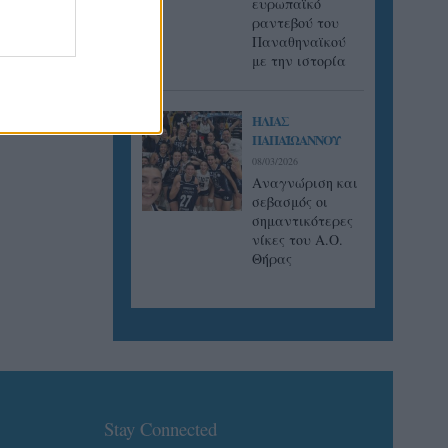
ευρωπαϊκό
ραντεβού του
Παναθηναϊκού
με την ιστορία
ΗΛΙΑΣ
ΠΑΠΑΪΩΑΝΝΟΥ
08/03/2026
Αναγνώριση και
σεβασμός οι
σημαντικότερες
νίκες του Α.Ο.
Θήρας
Stay Connected