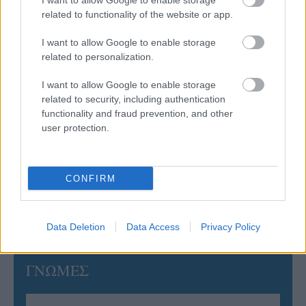
I want to allow Google to enable storage
related to functionality of the website or app.
06/08/2026
Έτοιμη για… υψηλές πτήσεις η Μπενφίκα του Ψάρρα
I want to allow Google to enable storage
με τον «Ιπτάμενο Ολλανδό» Βίλτενμπουργκ
related to personalization.
I want to allow Google to enable storage
05/08/2026
related to security, including authentication
Ισόπαλο το πρωτο φιλικό τεστ της Εθνικής στο
functionality and fraud prevention, and other
Ουρμπίνο
user protection.
05/08/2026
Προς στρατηγική συνεργασία ΠΑΣΑΠΠ και
CONFIRM
Πανεπιστημίου Πατρών
Data Deletion
Data Access
Privacy Policy
ΓΝΩΜΕΣ