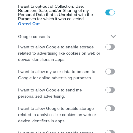
I want to opt-out of Collection, Use,
Retention, Sale, and/or Sharing of my
Personal Data that Is Unrelated with the
Purposes for which it was collected.
Opted Out
Google consents
ΡΟΗ ΕΙΔΗΣΕΩΝ
I want to allow Google to enable storage
related to advertising like cookies on web or
07/08/2026
device identifiers in apps.
«Αντίο» με ήττα για τις διεθνείς μας στο τουρνουά του
Ουρμπίνο
I want to allow my user data to be sent to
Google for online advertising purposes.
06/08/2026
Το πάλεψε μέχρι τέλους η Εθνική γυναικών κόντρα
I want to allow Google to send me
στην Ιταλία Β’
personalized advertising.
I want to allow Google to enable storage
06/08/2026
related to analytics like cookies on web or
Η FIVB σχεδιάζει να διοργανώσει το Παγκόσμιο
device identifiers in apps.
Πρωτάθλημα τον Δεκέμβριο – Αντιδρούν οι σύλλογοι