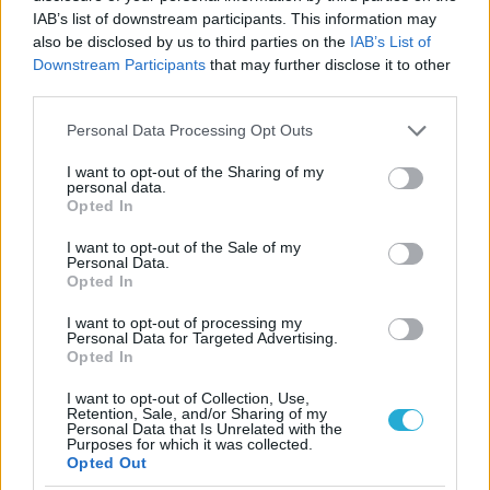
IAB’s list of downstream participants. This information may
από τον Πανιώνιο, ανακοίνωσε η ομάδα της Ηλιούπολης, η
also be disclosed by us to third parties on the
IAB’s List of
οποία αναφέρει:
Downstream Participants
that may further disclose it to other
third parties.
Please note that this website/app uses one or more Google
Personal Data Processing Opt Outs
services and may gather and store information including but
not limited to your visit or usage behaviour. You may click to
I want to opt-out of the Sharing of my
personal data.
grant or deny consent to Google and its third-party tags to
Opted In
use your data for below specified purposes in below Google
consent section.
I want to opt-out of the Sale of my
Personal Data.
Opted In
I want to opt-out of processing my
Personal Data for Targeted Advertising.
Opted In
I want to opt-out of Collection, Use,
Retention, Sale, and/or Sharing of my
18/07/2016
A2
Personal Data that Is Unrelated with the
Purposes for which it was collected.
Για 5η χρονιά ο Ψάρρας στον Πανιώνιο
Opted Out
Για 5η συνεχόμενη χρονιά ο Αργύρης Ψάρρας θα συνεχίσει