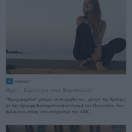
02/06/2017
A2
Ηχεί… Σιρί(νι)να στον Κορυδαλλό!
"Προχωρημένο" μπορεί να θεωρηθεί το... φλερτ της Άρτεμις
με την όμορφη Καλαματιανή κεντρική του Πανιωνίου, που
βρίσκεται επίσης στο στόχαστρο της ΑΕΚ.