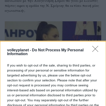
Πανιωνίου με την Αναγέννηση Σάμου θα γίνει με κλειστές
πόρτες αφου η ομάδα της Ν. Σμύρνης θα εκτίσει ποινή μίας
αγωνιστικής.
volleyplanet -
Do Not Process My Personal
Information
If you wish to opt-out of the sale, sharing to third parties, or
processing of your personal or sensitive information for
targeted advertising by us, please use the below opt-out
section to confirm your selection. Please note that after your
opt-out request is processed you may continue seeing
interest-based ads based on personal information utilized by
25/07/2016
Α1 ΓΥΝΑΙΚΩΝ
us or personal information disclosed to third parties prior to
Ανακοίνωσε Τσιουμήτα η Ηλιούπολη
your opt-out. You may separately opt-out of the further
disclosure of your personal information by third parties on the
Μια ακόμη κεντρική, την 26χρονη Αντιγόνη Τσιουμήτα