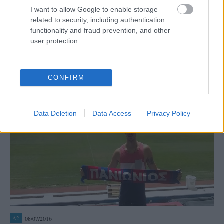
«Κυανέρυθροι» Φύτρος και Ανέστης
I want to allow Google to enable storage
Συνεχίζει τη στελέχωση του ρόστερ η ανδρική ομάδα του
related to security, including authentication
Πανιωνίου, με την απόκτηση του ακραίου Γιώργου Φύτρου
functionality and fraud prevention, and other
και του διαγωνίου, Γιάννη Ανέστη. Αναλυτικά η
user protection.
ανακοίνωση:
CONFIRM
Data Deletion
Data Access
Privacy Policy
08/07/2016
A2