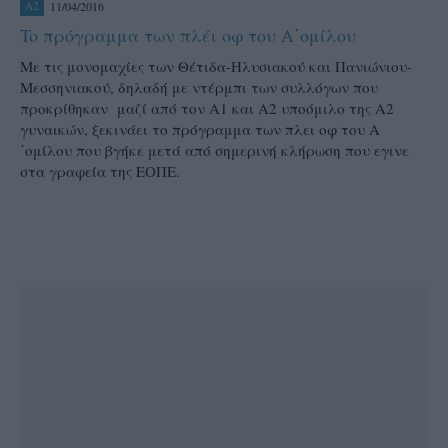
11/04/2016
A2
To πρόγραμμα των πλέι οφ του Α΄ομίλου
Mε τις μονομαχίες των Θέτιδα-Ηλυσιακού και Πανιώνιου-
Μεσσηνιακού, δηλαδή με ντέρμπι των συλλόγων που
προκρίθηκαν μαζί από τον Α1 και Α2 υποόμιλο της Α2
γυναικών, ξεκινάει το πρόγραμμα των πλει οφ του Α
΄ομίλου που βγήκε μετά από σημερινή κλήρωση που εγινε
στα γραφεία της ΕΟΠΕ.