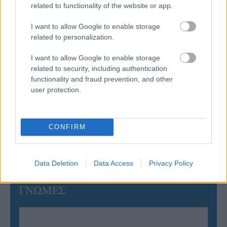
related to functionality of the website or app.
06/08/2026
Έτοιμη για… υψηλές πτήσεις η Μπενφίκα του Ψάρρα
με τον «Ιπτάμενο Ολλανδό» Βίλτενμπουργκ
I want to allow Google to enable storage
related to personalization.
05/08/2026
I want to allow Google to enable storage
Ισόπαλο το πρωτο φιλικό τεστ της Εθνικής στο
related to security, including authentication
Ουρμπίνο
functionality and fraud prevention, and other
user protection.
05/08/2026
Προς στρατηγική συνεργασία ΠΑΣΑΠΠ και
CONFIRM
Πανεπιστημίου Πατρών
Data Deletion
Data Access
Privacy Policy
ΓΝΩΜΕΣ