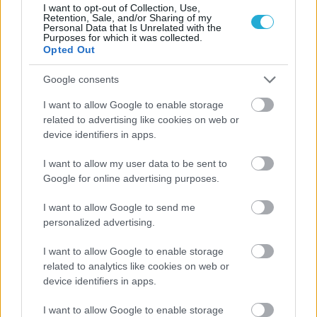
I want to opt-out of Collection, Use,
Retention, Sale, and/or Sharing of my
Personal Data that Is Unrelated with the
Purposes for which it was collected.
Opted Out
ΡΟΗ ΕΙΔΗΣΕΩΝ
Google consents
I want to allow Google to enable storage
07/08/2026
related to advertising like cookies on web or
«Αντίο» με ήττα για τις διεθνείς μας στο τουρνουά του
device identifiers in apps.
Ουρμπίνο
I want to allow my user data to be sent to
Google for online advertising purposes.
06/08/2026
Το πάλεψε μέχρι τέλους η Εθνική γυναικών κόντρα
I want to allow Google to send me
στην Ιταλία Β’
personalized advertising.
I want to allow Google to enable storage
06/08/2026
related to analytics like cookies on web or
Η FIVB σχεδιάζει να διοργανώσει το Παγκόσμιο
device identifiers in apps.
Πρωτάθλημα τον Δεκέμβριο – Αντιδρούν οι σύλλογοι
I want to allow Google to enable storage