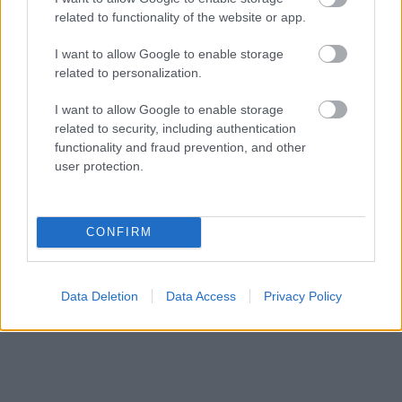
related to functionality of the website or app.
I want to allow Google to enable storage
related to personalization.
I want to allow Google to enable storage
related to security, including authentication
functionality and fraud prevention, and other
18/02/2016
LEAGUE CUP "ΝΙΚΟΣ ΣΑΜΑΡΑΣ"
user protection.
Έτοιμοι οι «μονομάχοι» του Λιγκ Καπ!
Πραγματοποιήθηκε την Πέμπτη το μεσημέρι η συνέντευξη
Τύπου του φάιναλ-4 του Λιγκ Καπ «Νίκος Σαμαράς» που
CONFIRM
ξεκινά την Παρασκευή (19/2) στο γυμναστήριο «Δημήτριος
Βικέλας» στην Ερμούπολη με τη συμμετοχή του γηπεδούχου
ΑΟ Φοίνικα Σύρου, του νταμπλούχου ΠΑΟΚ, του κατόχου
Data Deletion
Data Access
Privacy Policy
του περσινού τίτλου Ολυμπιακού και του Ηρακλή
Πετοσφαίριση 2015.