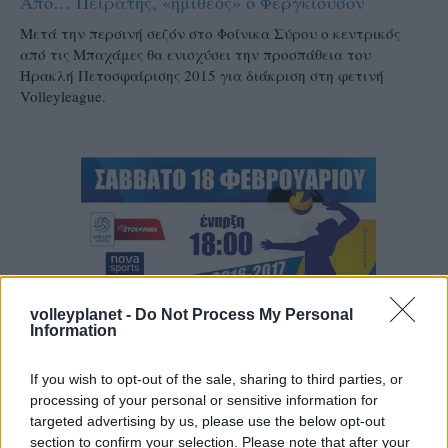
Από… Πειρατής, «ημίθεος» ο Φέργκιουσον
Μετά την περσινή σεζόν στο Φοίνικα Σύρου ο κεντρικός
από τις Μπαχάμες θα ενισχύσει την προσπάθεια του
Ηρακλή Πετοσφαίρισης 2015 για διάκριση στη φετινή
Volleyleague.
volleyplanet -
Do Not Process My Personal
Information
If you wish to opt-out of the sale, sharing to third parties, or
processing of your personal or sensitive information for
targeted advertising by us, please use the below opt-out
16/02/2017
Α1 ΑΝΔΡΩΝ
section to confirm your selection. Please note that after your