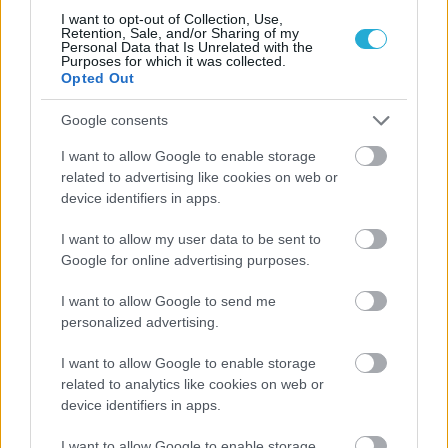
I want to opt-out of Collection, Use,
Retention, Sale, and/or Sharing of my
Personal Data that Is Unrelated with the
04/03/2016
Α1 ΑΝΔΡΩΝ
Purposes for which it was collected.
«Βάζουν λουκέτο» στη 2η θέση
Opted Out
Το τηλεοπτικό ντέρμπι της Ερμούπολης (18.00, Novasports
Google consents
3) που εκτός εξαιρετικού απροόπτου θα «κλειδώσει» τη 2η
θέση της κανονικής περιόδου για μία εκ των ομάδων
I want to allow Google to enable storage
Φοίνικα Σύρου ή Κηφισιά, είναι «όλα τα λεφτά» στο
related to advertising like cookies on web or
πρόγραμμα της 19ης αγωνιστικής Volleyleague «Πάμε
device identifiers in apps.
Στοίχημα», που περιλαμβάνει νέους «τελικούς» για τις
ομάδες που παλεύουν μέχρι τέλους για τη σωτηρία τους,
I want to allow my user data to be sent to
αλλά και το λυτρωτικό πλασάρισμα στην 8άδα. Την
Google for online advertising purposes.
Δευτέρα 7/3 το Ορεστιάδα-ΠΑΟΚ (Novasports 3).
I want to allow Google to send me
personalized advertising.
I want to allow Google to enable storage
related to analytics like cookies on web or
device identifiers in apps.
I want to allow Google to enable storage