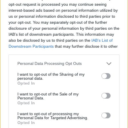
opt-out request is processed you may continue seeing
Παν… Εθνικό κάλεσμα στην Αλεξανδρούπολη
interest-based ads based on personal information utilized by
Πρόσκληση στον κόσμο της ομάδας να γεμίσει το κλειστό
us or personal information disclosed to third parties prior to
"Μιχάλης Παρασκευόπουλος" στο σαββατιάτικο ματς (18/2,
your opt-out. You may separately opt-out of the further
18.00) με τον Ηρακλή Πετοσφαίρισης 2015, ώστε να μην
disclosure of your personal information by third parties on the
πάει στράφι το σπουδαίο "διπλό" στην Κηφισιά απηύθυνε η
IAB’s list of downstream participants. This information may
ομάδα του Σάκη Μουστακίδη, που ευελπιστεί να συνεχίσει
also be disclosed by us to third parties on the
IAB’s List of
το σερί των επιτυχημένων εμφανίσεων.
Downstream Participants
that may further disclose it to other
third parties.
Please note that this website/app uses one or more Google
Personal Data Processing Opt Outs
services and may gather and store information including but
not limited to your visit or usage behaviour. You may click to
I want to opt-out of the Sharing of my
personal data.
grant or deny consent to Google and its third-party tags to
Opted In
use your data for below specified purposes in below Google
consent section.
I want to opt-out of the Sale of my
Personal Data.
Opted In
I want to opt-out of processing my
Personal Data for Targeted Advertising.
Opted In