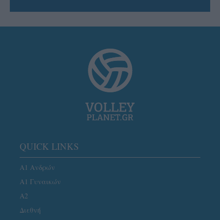
QUICK LINKS
Α1 Ανδρών
Α1 Γυναικών
A2
Διεθνή