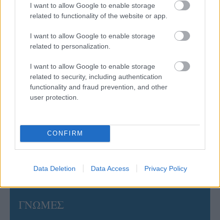
I want to allow Google to enable storage
related to functionality of the website or app.
06/08/2026
I want to allow Google to enable storage
Έτοιμη για… υψηλές πτήσεις η Μπενφίκα του Ψάρρα
με τον «Ιπτάμενο Ολλανδό» Βίλτενμπουργκ
related to personalization.
I want to allow Google to enable storage
05/08/2026
related to security, including authentication
Ισόπαλο το πρωτο φιλικό τεστ της Εθνικής στο
functionality and fraud prevention, and other
Ουρμπίνο
user protection.
05/08/2026
CONFIRM
Προς στρατηγική συνεργασία ΠΑΣΑΠΠ και
Πανεπιστημίου Πατρών
Data Deletion
Data Access
Privacy Policy
ΓΝΩΜΕΣ