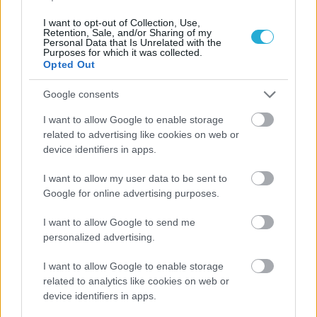
I want to opt-out of Collection, Use,
Retention, Sale, and/or Sharing of my
Personal Data that Is Unrelated with the
Purposes for which it was collected.
Opted Out
Google consents
ΡΟΗ ΕΙΔΗΣΕΩΝ
I want to allow Google to enable storage
related to advertising like cookies on web or
07/08/2026
device identifiers in apps.
«Αντίο» με ήττα για τις διεθνείς μας στο τουρνουά του
Ουρμπίνο
I want to allow my user data to be sent to
Google for online advertising purposes.
06/08/2026
I want to allow Google to send me
Το πάλεψε μέχρι τέλους η Εθνική γυναικών κόντρα
personalized advertising.
στην Ιταλία Β’
I want to allow Google to enable storage
related to analytics like cookies on web or
06/08/2026
device identifiers in apps.
Η FIVB σχεδιάζει να διοργανώσει το Παγκόσμιο
Πρωτάθλημα τον Δεκέμβριο – Αντιδρούν οι σύλλογοι