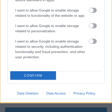
device identifiers in apps.
06/08/2026
Η FIVB σχεδιάζει να διοργανώσει το Παγκόσμιο
I want to allow Google to enable storage
Πρωτάθλημα τον Δεκέμβριο – Αντιδρούν οι σύλλογοι
related to functionality of the website or app.
I want to allow Google to enable storage
06/08/2026
related to personalization.
Έτοιμη για… υψηλές πτήσεις η Μπενφίκα του Ψάρρα
με τον «Ιπτάμενο Ολλανδό» Βίλτενμπουργκ
I want to allow Google to enable storage
related to security, including authentication
functionality and fraud prevention, and other
05/08/2026
user protection.
Ισόπαλο το πρωτο φιλικό τεστ της Εθνικής στο
Ουρμπίνο
CONFIRM
05/08/2026
Προς στρατηγική συνεργασία ΠΑΣΑΠΠ και
Πανεπιστημίου Πατρών
Data Deletion
Data Access
Privacy Policy