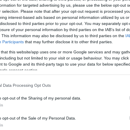
formation for targeted advertising by us, please use the below opt-out s
r selection. Please note that after your opt-out request is processed y
eing interest-based ads based on personal information utilized by us or
disclosed to third parties prior to your opt-out. You may separately opt-
losure of your personal information by third parties on the IAB’s list of
. This information may also be disclosed by us to third parties on the
IA
Participants
that may further disclose it to other third parties.
 that this website/app uses one or more Google services and may gath
including but not limited to your visit or usage behaviour. You may click 
 to Google and its third-party tags to use your data for below specifi
ogle consent section.
l Data Processing Opt Outs
o opt-out of the Sharing of my personal data.
η στέφθηκε το Χριστουγεννιάτικο κάλεσμα του
In
ο (19/12) για λογαριασμό της Κιβωτού του Κόσμ
o opt-out of the Sale of my Personal Data.
In