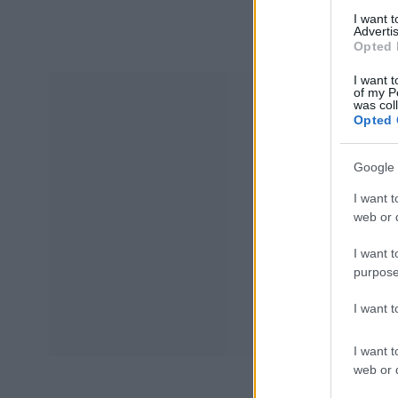
I want 
Advertis
Opted 
I want t
of my P
was col
Opted 
Google 
I want t
web or d
I want t
purpose
I want 
I want t
web or d