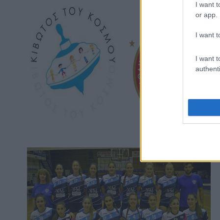
I want t
or app.
I want t
I want t
authenti