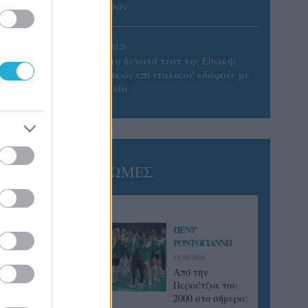
Πατρών
05/08/2026
Πρώτο δυνατό τεστ της Εθνικής
Γυναικών επί ιταλικού εδάφους με
Σουηδία
ΓΝΩΜΕΣ
ΠΕΝΥ
ΡΟΝΤΟΓΙΑΝΝΗ
11/03/2026
Από την
Περούτζια του
2000 στο σήμερα: