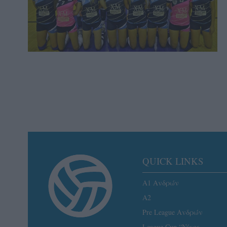
QUICK LINKS
Α1 Ανδρών
A2
Pre League Ανδρών
League Cup “Νίκος