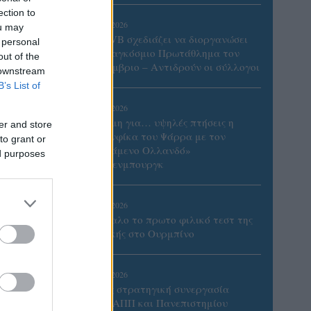
ection to
06/08/2026
ou may
Η FIVB σχεδιάζει να διοργανώσει
 personal
το Παγκόσμιο Πρωτάθλημα τον
out of the
Δεκέμβριο – Αντιδρούν οι σύλλογοι
 downstream
B’s List of
06/08/2026
Έτοιμη για… υψηλές πτήσεις η
er and store
Μπενφίκα του Ψάρρα με τον
to grant or
«Ιπτάμενο Ολλανδό»
ed purposes
Βίλτενμπουργκ
05/08/2026
Ισόπαλο το πρωτο φιλικό τεστ της
Εθνικής στο Ουρμπίνο
ου.
05/08/2026
Προς στρατηγική συνεργασία
ΠΑΣΑΠΠ και Πανεπιστημίου