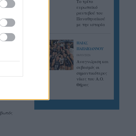
Tο τρίτο
ευρωπαϊκό
ραντεβού του
Παναθηναϊκού
υ»
με την ιστορία
ΗΛΙΑΣ
ΠΑΠΑΪΩΑΝΝΟΥ
08/03/2026
Αναγνώριση και
σεβασμός οι
σημαντικότερες
νίκες του Α.Ο.
Θήρας
ιβωτός