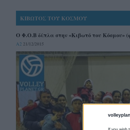
ΚΙΒΩΤΟΣ ΤΟΥ ΚΟΣΜΟΥ
Ο Φ.Ο.Β δίπλα στην «Κιβωτό του Κόσμου» (
21/12/2015
A2
volleyplan
If you wish 