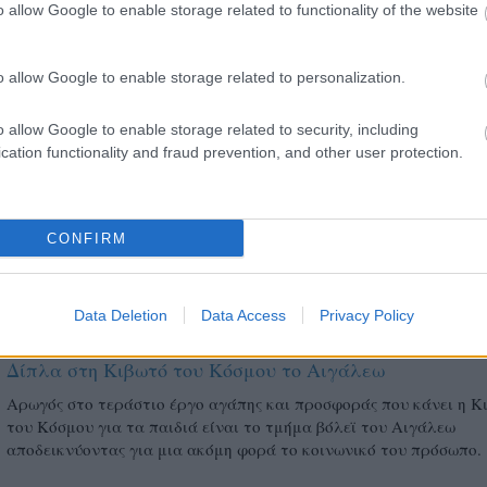
o allow Google to enable storage related to functionality of the website
16/12/2015
A2
Δίπλα στην «Κιβωτό του Κόσμου» o ΦΟΒ
o allow Google to enable storage related to personalization.
Χριστουγεννιάτικη εκδήλωση στήριξης της «Κιβωτού του Κόσμο
διοργανώνουν τα Βριλήσσια.
o allow Google to enable storage related to security, including
cation functionality and fraud prevention, and other user protection.
CONFIRM
Data Deletion
Data Access
Privacy Policy
11/12/2015
A2
Δίπλα στη Κιβωτό του Κόσμου το Αιγάλεω
Αρωγός στο τεράστιο έργο αγάπης και προσφοράς που κάνει η Κ
του Κόσμου για τα παιδιά είναι το τμήμα βόλεϊ του Αιγάλεω
αποδεικνύοντας για μια ακόμη φορά το κοινωνικό του πρόσωπο.