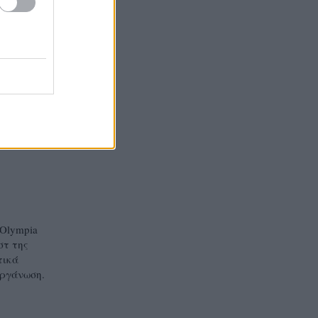
ς,
rion
 Olympia
στ της
τικά
οργάνωση.