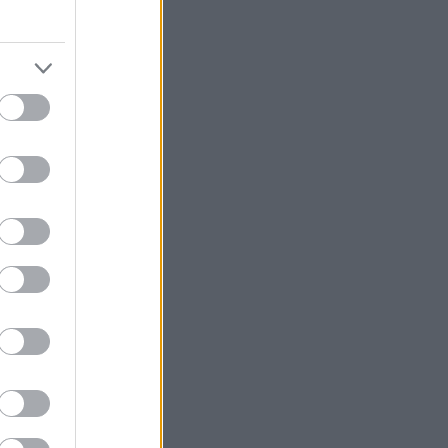
υν τη
ίσουν την
έτσι την
τίρριο»