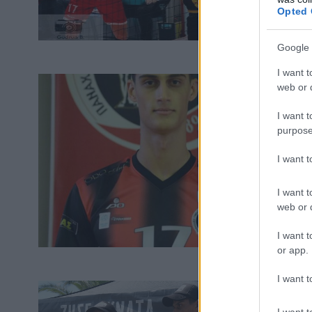
Opted 
Google 
I want t
web or d
I want t
purpose
I want 
I want t
web or d
I want t
or app.
I want t
I want t