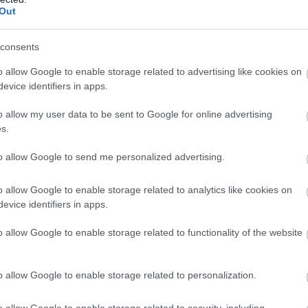
Out
consents
o allow Google to enable storage related to advertising like cookies on
04/08/2018
Α1 ΑΝΔΡΩΝ
evice identifiers in apps.
«Πακέτο» στη Γερμανία Κωστόπουλος, Σούρδι,
o allow my user data to be sent to Google for online advertising
Χαραλαμπίδης
s.
Την πρώτη τους... γεύση από πρωτάθλημα της Γερμανίας θα πάρο
νέα σεζόν οι τρεις πρώην αθλητές της Volleyleague, που θα συνεχ
to allow Google to send me personalized advertising.
καριέρα τους στις δύο κατηγορίες της Bundesliga, μεγαλώνοντας 
ελληνική παροικία στη χώρα.
o allow Google to enable storage related to analytics like cookies on
evice identifiers in apps.
o allow Google to enable storage related to functionality of the website
o allow Google to enable storage related to personalization.
14/07/2018
BEACH VOLLEY
Ιωαννίδης/Κωστόπουλος: «Θα τα δώσουμε όλα στο Aν
o allow Google to enable storage related to security, including