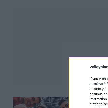
volleyplan
If you wish 
sensitive in
confirm you
continue se
information 
further disc