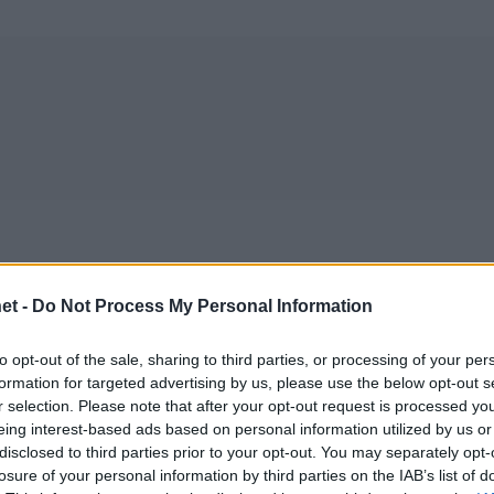
et -
Do Not Process My Personal Information
to opt-out of the sale, sharing to third parties, or processing of your per
formation for targeted advertising by us, please use the below opt-out s
r selection. Please note that after your opt-out request is processed y
eing interest-based ads based on personal information utilized by us or
disclosed to third parties prior to your opt-out. You may separately opt-
06/02/2019
ΔΙΕΘΝΗ
losure of your personal information by third parties on the IAB’s list of
Πανηγύρισε σαν στο… σπίτι του ο Φράγκος