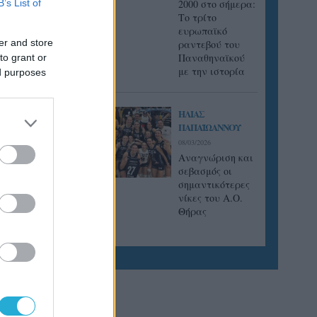
B’s List of
2000 στο σήμερα:
Tο τρίτο
σε το
ευρωπαϊκό
 ο οποίος
er and store
ραντεβού του
 παίζει
Παναθηναϊκού
to grant or
με την ιστορία
ed purposes
ΗΛΙΑΣ
ΠΑΠΑΪΩΑΝΝΟΥ
08/03/2026
Αναγνώριση και
σεβασμός οι
σημαντικότερες
νίκες του Α.Ο.
υς του
Θήρας
λησε για
η στους