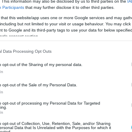
. This information may also be disclosed by us to third parties on the
IA
Ακόμη μία νίκη με τη νέα του ομάδα, τη Φραγκφούρτη πανηγύρι
Participants
that may further disclose it to other third parties.
Σάββατο στην 15η αγωνστική της Bundesliga ο Ανδρέας Φράγκος,
 that this website/app uses one or more Google services and may gath
κόντρα στην γηπεδούχο TV Ρότενμπούργκ είχε την αίσθηση ότι...
including but not limited to your visit or usage behaviour. You may click 
ακόμη στην ελληνική Volleyleague!
 to Google and its third-party tags to use your data for below specifi
ogle consent section.
l Data Processing Opt Outs
o opt-out of the Sharing of my personal data.
In
06/11/2018
CHAMPIONS LEAGUE
o opt-out of the Sale of my Personal Data.
Κωστόπουλος: «Θέλουμε να προκριθούμε στους ομίλο
In
Τσάμπιονς Λιγκ»
Ο Ελληνας ακραίος της Φρανκφούρτης, Βασίλης Κωστόπουλος μί
to opt-out of processing my Personal Data for Targeted
ing.
τους δύο αγώνες κόντρα στον ΠΑΟΚ που θα κρίνουν την πρόκρισ
In
ομίλους του Τσάμπιονς Λιγκ.
o opt-out of Collection, Use, Retention, Sale, and/or Sharing
ersonal Data that Is Unrelated with the Purposes for which it
lected.