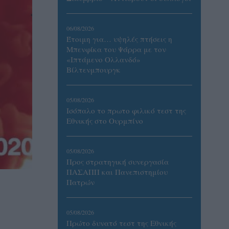
06/08/2026
Έτοιμη για… υψηλές πτήσεις η
Μπενφίκα του Ψάρρα με τον
«Ιπτάμενο Ολλανδό»
Βίλτενμπουργκ
05/08/2026
Ισόπαλο το πρωτο φιλικό τεστ της
Εθνικής στο Ουρμπίνο
05/08/2026
Προς στρατηγική συνεργασία
ΠΑΣΑΠΠ και Πανεπιστημίου
Πατρών
05/08/2026
Πρώτο δυνατό τεστ της Εθνικής