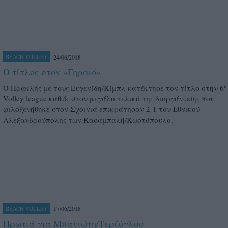
24/06/2018
BEACH VOLLEY
Ο τίτλος στον «Γηραιό»
η
O Ηρακλής με τους Ευγενίδη/Κίμπλ κατέκτησε τον τίτλο στην 6
Volley league καθώς στον μεγάλο τελικό της διοργάνωσης που
φιλοξενήθηκε στον Σχοινιά επικράτησαν 2-1 του Εθνικού
Αλεξανδρούπολης των Κασαμπαλή/Κωστόπουλο.
17/06/2018
BEACH VOLLEY
Πρωτιά για Μπανιώτη/Τερζόγλου