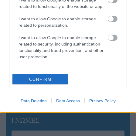
I want to allow Google to enable storage
related to functionality of the website or app.
06/08/2026
Η FIVB σχεδιάζει να διοργανώσει το Παγκόσμιο
I want to allow Google to enable storage
Πρωτάθλημα τον Δεκέμβριο – Αντιδρούν οι σύλλογοι
related to personalization.
I want to allow Google to enable storage
06/08/2026
related to security, including authentication
Έτοιμη για… υψηλές πτήσεις η Μπενφίκα του Ψάρρα
functionality and fraud prevention, and other
με τον «Ιπτάμενο Ολλανδό» Βίλτενμπουργκ
user protection.
05/08/2026
Ισόπαλο το πρωτο φιλικό τεστ της Εθνικής στο
CONFIRM
Ουρμπίνο
Data Deletion
Data Access
Privacy Policy
ΓΝΩΜΕΣ