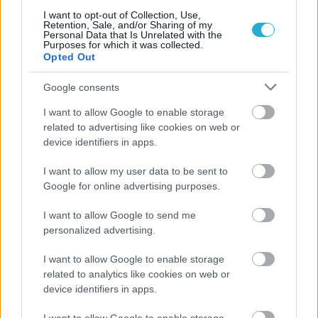
I want to opt-out of Collection, Use,
Retention, Sale, and/or Sharing of my
Personal Data that Is Unrelated with the
Purposes for which it was collected.
Opted Out
Google consents
ΡΟΗ ΕΙΔΗΣΕΩΝ
I want to allow Google to enable storage
related to advertising like cookies on web or
08/08/2026
device identifiers in apps.
Δείπνο της ΕΟΠΕ προς τιμήν του Ισίδωρου Κούβελου
παρουσία των Εθνικών ομάδων
I want to allow my user data to be sent to
Google for online advertising purposes.
07/08/2026
«Αντίο» με ήττα για τις διεθνείς μας στο τουρνουά του
I want to allow Google to send me
Ουρμπίνο
personalized advertising.
I want to allow Google to enable storage
06/08/2026
related to analytics like cookies on web or
Το πάλεψε μέχρι τέλους η Εθνική γυναικών κόντρα
device identifiers in apps.
στην Ιταλία Β’