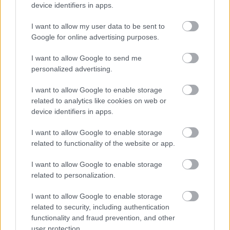
device identifiers in apps.
I want to allow my user data to be sent to
Google for online advertising purposes.
I want to allow Google to send me
personalized advertising.
I want to allow Google to enable storage
related to analytics like cookies on web or
ΡΟΗ ΕΙΔΗΣΕΩΝ
device identifiers in apps.
09/08/2026
I want to allow Google to enable storage
Φοίνικας Σύρου: Ο Δεναξάς άμεσος συνεργάτης του
related to functionality of the website or app.
Χατζηαντωνίου
I want to allow Google to enable storage
related to personalization.
08/08/2026
Δείπνο της ΕΟΠΕ προς τιμήν του Ισίδωρου Κούβελου
I want to allow Google to enable storage
παρουσία των Εθνικών ομάδων
related to security, including authentication
functionality and fraud prevention, and other
user protection.