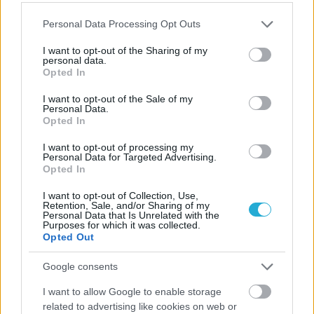
πρωταγωνιστών στο τάραφλεξ. Ας τις γνωρίσουμε...
Please note that this website/app uses one or more Google
Personal Data Processing Opt Outs
services and may gather and store information including but
not limited to your visit or usage behaviour. You may click to
I want to opt-out of the Sharing of my
personal data.
grant or deny consent to Google and its third-party tags to
Opted In
use your data for below specified purposes in below Google
consent section.
I want to opt-out of the Sale of my
Personal Data.
Opted In
I want to opt-out of processing my
Personal Data for Targeted Advertising.
Opted In
I want to opt-out of Collection, Use,
Retention, Sale, and/or Sharing of my
Personal Data that Is Unrelated with the
Purposes for which it was collected.
Opted Out
Google consents
I want to allow Google to enable storage
related to advertising like cookies on web or