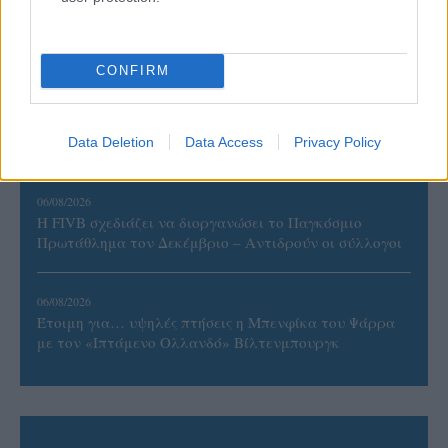
07/08/2026
«Αντίο» με ήττα για τις διεθνείς μας στο τουρνουά του
Ουρμπίνο
CONFIRM
06/08/2026
Το πάλεψε μέχρι τέλους η Εθνική γυναικών κόντρα
στην Ιταλία Β’
Data Deletion
Data Access
Privacy Policy
06/08/2026
Η FIVB σχεδιάζει να διοργανώσει το Παγκόσμιο
Πρωτάθλημα τον Δεκέμβριο – Αντιδρούν οι σύλλογοι
06/08/2026
Έτοιμη για… υψηλές πτήσεις η Μπενφίκα του Ψάρρα
με τον «Ιπτάμενο Ολλανδό» Βίλτενμπουργκ