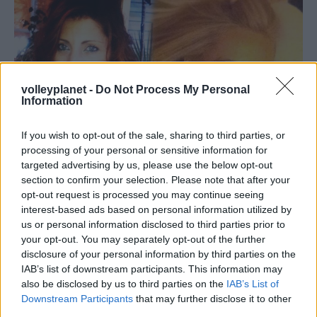
volleyplanet -
Do Not Process My Personal
Information
If you wish to opt-out of the sale, sharing to third parties, or
processing of your personal or sensitive information for
targeted advertising by us, please use the below opt-out
section to confirm your selection. Please note that after your
21/12/2014
Α1 ΑΝΔΡΩΝ
opt-out request is processed you may continue seeing
Μόνες τους και όλοι τους
interest-based ads based on personal information utilized by
us or personal information disclosed to third parties prior to
Στη σημερινή αναμέτρηση ΜΕΝΤ-ΑΕΚ στο κλειστό της
your opt-out. You may separately opt-out of the further
Τούμπας, (18.00) το ενδιαφέρον και η κρισιμότητα του
disclosure of your personal information by third parties on the
αγώνα είναι μεγάλο, ωστόσο δυο κυρίες στους πάγκους, οι
IAB’s list of downstream participants. This information may
team managers των ομάδων, Μαρία Κρυωνά και Ματίνα
also be disclosed by us to third parties on the
IAB’s List of
Ευγενίου είναι βέβαο πως με την εντυπωσαική τους
Downstream Participants
that may further disclose it to other
παρουσία θα κλέψουν αρκετή από τη λάμψη των
third parties.