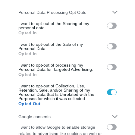
third parties.
Στουτγκάρδη του Αθανασόπουλου για το 2-1 στις νίκες.
Please note that this website/app uses one or more Google
Personal Data Processing Opt Outs
services and may gather and store information including but
not limited to your visit or usage behaviour. You may click to
I want to opt-out of the Sharing of my
personal data.
grant or deny consent to Google and its third-party tags to
Opted In
use your data for below specified purposes in below Google
consent section.
I want to opt-out of the Sale of my
Personal Data.
Opted In
I want to opt-out of processing my
Personal Data for Targeted Advertising.
Opted In
I want to opt-out of Collection, Use,
Retention, Sale, and/or Sharing of my
Personal Data that Is Unrelated with the
Purposes for which it was collected.
Opted Out
Google consents
I want to allow Google to enable storage
related to advertising like cookies on web or