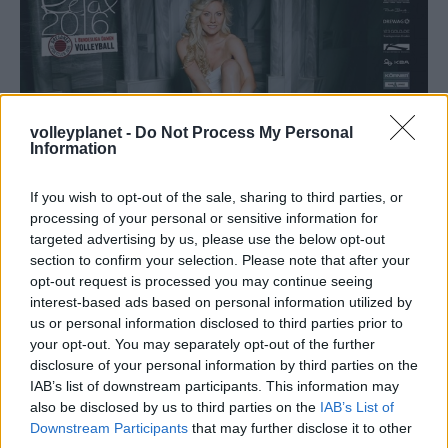
volleyplanet -
Do Not Process My Personal
Information
If you wish to opt-out of the sale, sharing to third parties, or
processing of your personal or sensitive information for
targeted advertising by us, please use the below opt-out
26/04/2016
ΔΙΕΘΝΗ
section to confirm your selection. Please note that after your
Έφερε τη… γκρίνια στη Δρέσδη η Νοβάρα
opt-out request is processed you may continue seeing
interest-based ads based on personal information utilized by
Λίγες ώρες πριν τον γ' τελικό των πλέι οφ του γερμανικού
us or personal information disclosed to third parties prior to
πρωταθλήματος γυναικών η επίσημη ανακοίνωση της
your opt-out. You may separately opt-out of the further
υπογραφής προσύμφωνου συνεργασίας της Ολλανδέζας
disclosure of your personal information by third parties on the
πασαδόρου της φιναλίστ Δρέσδης, Λάουρα Ντάϊκομα με
IAB’s list of downstream participants. This information may
την ιταλική Νοβάρα, έχει προκαλέσει ένταση και
also be disclosed by us to third parties on the
IAB’s List of
προβληματισμό στις τάξεις της κατόχου του τίτλου, κάτι
Downstream Participants
that may further disclose it to other
που θα προσπαθήσει να εκμεταλλευτεί απόψε η