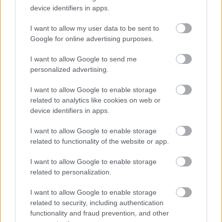
device identifiers in apps.
I want to allow my user data to be sent to
Google for online advertising purposes.
I want to allow Google to send me
personalized advertising.
I want to allow Google to enable storage
related to analytics like cookies on web or
ΡΟΗ ΕΙΔΗΣΕΩΝ
device identifiers in apps.
07/08/2026
I want to allow Google to enable storage
«Αντίο» με ήττα για τις διεθνείς μας στο τουρνουά του
related to functionality of the website or app.
Ουρμπίνο
I want to allow Google to enable storage
related to personalization.
06/08/2026
Το πάλεψε μέχρι τέλους η Εθνική γυναικών κόντρα
I want to allow Google to enable storage
στην Ιταλία Β’
related to security, including authentication
functionality and fraud prevention, and other