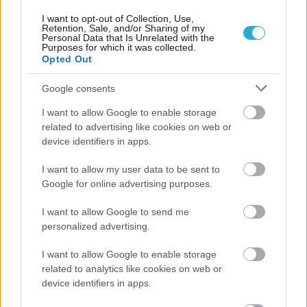
I want to opt-out of Collection, Use,
Retention, Sale, and/or Sharing of my
Personal Data that Is Unrelated with the
Purposes for which it was collected.
Opted Out
Google consents
ΡΟΗ ΕΙΔΗΣΕΩΝ
I want to allow Google to enable storage
related to advertising like cookies on web or
09/08/2026
device identifiers in apps.
Φοίνικας Σύρου: Ο Δεναξάς άμεσος συνεργάτης του
Χατζηαντωνίου
I want to allow my user data to be sent to
Google for online advertising purposes.
08/08/2026
I want to allow Google to send me
Δείπνο της ΕΟΠΕ προς τιμήν του Ισίδωρου Κούβελου
personalized advertising.
παρουσία των Εθνικών ομάδων
I want to allow Google to enable storage
related to analytics like cookies on web or
07/08/2026
«Αντίο» με ήττα για τις διεθνείς μας στο τουρνουά του
device identifiers in apps.
Ουρμπίνο