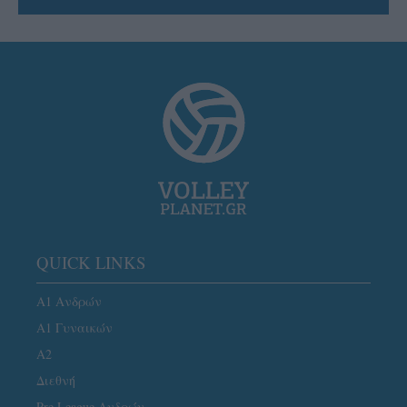
QUICK LINKS
Α1 Ανδρών
Α1 Γυναικών
A2
Διεθνή
Pre League Ανδρών