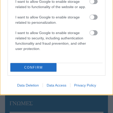
I want to allow Google to enable storage
related to functionality of the website or app.
06/08/2026
Το πάλεψε μέχρι τέλους η Εθνική γυναικών κόντρα
I want to allow Google to enable storage
στην Ιταλία Β’
related to personalization.
I want to allow Google to enable storage
06/08/2026
related to security, including authentication
Η FIVB σχεδιάζει να διοργανώσει το Παγκόσμιο
functionality and fraud prevention, and other
Πρωτάθλημα τον Δεκέμβριο – Αντιδρούν οι σύλλογοι
user protection.
06/08/2026
Έτοιμη για… υψηλές πτήσεις η Μπενφίκα του Ψάρρα
CONFIRM
με τον «Ιπτάμενο Ολλανδό» Βίλτενμπουργκ
Data Deletion
Data Access
Privacy Policy
ΓΝΩΜΕΣ