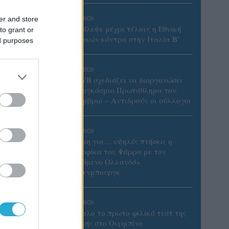
06/08/2026
er and store
Το πάλεψε μέχρι τέλους η Εθνική
to grant or
γυναικών κόντρα στην Ιταλία Β’
ed purposes
06/08/2026
Η FIVB σχεδιάζει να διοργανώσει
το Παγκόσμιο Πρωτάθλημα τον
Δεκέμβριο – Αντιδρούν οι σύλλογοι
06/08/2026
Έτοιμη για… υψηλές πτήσεις η
Μπενφίκα του Ψάρρα με τον
«Ιπτάμενο Ολλανδό»
Βίλτενμπουργκ
το
μιων
05/08/2026
Ισόπαλο το πρωτο φιλικό τεστ της
ς
Εθνικής στο Ουρμπίνο