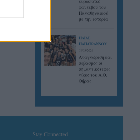
ευρωπαϊκό
ραντεβού του
Παναθηναϊκού
με την ιστορία
ΗΛΙΑΣ
ΠΑΠΑΪΩΑΝΝΟΥ
08/03/2026
Αναγνώριση και
σεβασμός οι
σημαντικότερες
νίκες του Α.Ο.
Θήρας
Stay Connected