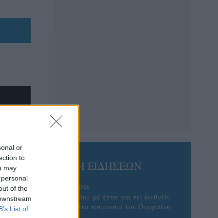
sonal or
ection to
ΡΟΗ ΕΙΔΗΣΕΩΝ
ou may
 personal
07/08/2026
out of the
«Αντίο» με ήττα για τις διεθνείς
 downstream
μας στο τουρνουά του Ουρμπίνο
B’s List of