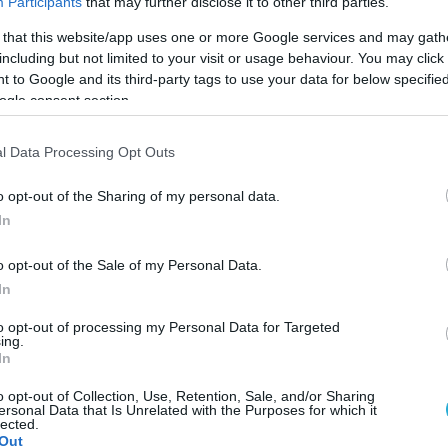
Participants
that may further disclose it to other third parties.
 that this website/app uses one or more Google services and may gath
including but not limited to your visit or usage behaviour. You may click 
 to Google and its third-party tags to use your data for below specifi
ogle consent section.
l Data Processing Opt Outs
o opt-out of the Sharing of my personal data.
In
o opt-out of the Sale of my Personal Data.
In
to opt-out of processing my Personal Data for Targeted
ing.
In
ς 2 Ιουλίου το Major τουρνουά World Tour FIVB σ
ωση της Κροατίας, μεταξύ Ολυμπιονικών, παγκόσ
o opt-out of Collection, Use, Retention, Sale, and/or Sharing
ersonal Data that Is Unrelated with the Purposes for which it
ν της άμμου θα στηρίξει και ο Κροατής διεθνή
lected.
Out