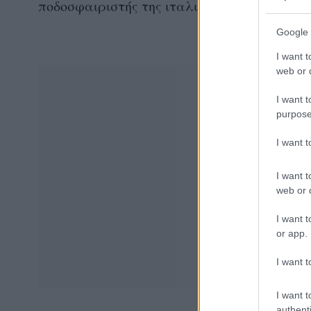
ποδοσφαιριστής της ιταλικής Ίντερ, που τα
Google 
I want t
web or d
I want t
purpose
I want 
I want t
web or d
I want t
or app.
I want t
I want t
authenti