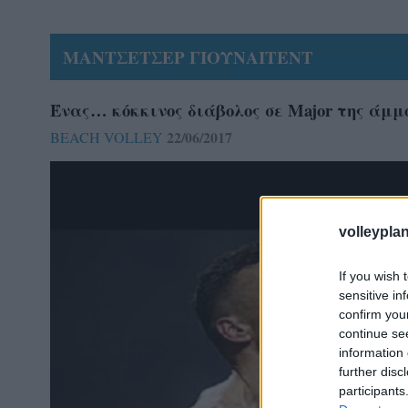
ΜΑΝΤΣΕΤΣΕΡ ΓΙΟΥΝΑΙΤΕΝΤ
Ένας… κόκκινος διάβολος σε Major της άμμ
22/06/2017
BEACH VOLLEY
volleyplan
If you wish 
sensitive in
confirm you
continue se
information 
further disc
participants