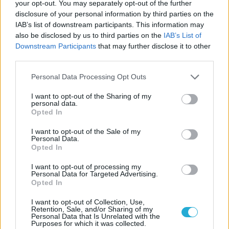
your opt-out. You may separately opt-out of the further
disclosure of your personal information by third parties on the
05/02/2016
Α1 ΑΝΔΡΩΝ
IAB’s list of downstream participants. This information may
MVP ο εμβληματικός Νίκος Ρουμελιώτης
also be disclosed by us to third parties on the
IAB’s List of
Downstream Participants
that may further disclose it to other
O εμβληματικός αρχηγός και διαγώνιος της Παναχαϊκής,
third parties.
Νίκος Ρουμελιώτης αναδείχτηκε MVP Βίκος Cola της 15ης
αγωνιστικής του πρωταθλήματος Volley League «Πάμε
Please note that this website/app uses one or more Google
Personal Data Processing Opt Outs
Στοίχημα».
services and may gather and store information including but
not limited to your visit or usage behaviour. You may click to
I want to opt-out of the Sharing of my
personal data.
grant or deny consent to Google and its third-party tags to
Opted In
use your data for below specified purposes in below Google
consent section.
I want to opt-out of the Sale of my
Personal Data.
Opted In
I want to opt-out of processing my
Personal Data for Targeted Advertising.
Opted In
I want to opt-out of Collection, Use,
Retention, Sale, and/or Sharing of my
Personal Data that Is Unrelated with the
Purposes for which it was collected.