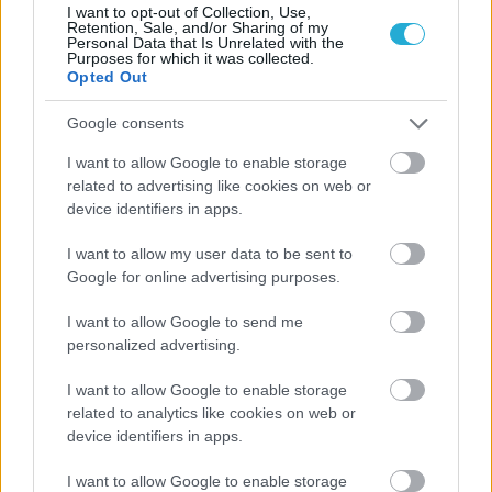
I want to opt-out of Collection, Use,
Retention, Sale, and/or Sharing of my
Personal Data that Is Unrelated with the
Purposes for which it was collected.
Opted Out
ΡΟΗ ΕΙΔΗΣΕΩΝ
Google consents
I want to allow Google to enable storage
09/08/2026
related to advertising like cookies on web or
Φοίνικας Σύρου: Ο Δεναξάς άμεσος συνεργάτης του
device identifiers in apps.
Χατζηαντωνίου
I want to allow my user data to be sent to
Google for online advertising purposes.
08/08/2026
Δείπνο της ΕΟΠΕ προς τιμήν του Ισίδωρου Κούβελου
I want to allow Google to send me
παρουσία των Εθνικών ομάδων
personalized advertising.
I want to allow Google to enable storage
07/08/2026
related to analytics like cookies on web or
«Αντίο» με ήττα για τις διεθνείς μας στο τουρνουά του
device identifiers in apps.
Ουρμπίνο
I want to allow Google to enable storage