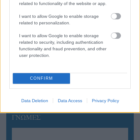
related to functionality of the website or app.
06/08/2026
Το πάλεψε μέχρι τέλους η Εθνική γυναικών κόντρα
στην Ιταλία Β’
I want to allow Google to enable storage
related to personalization.
06/08/2026
I want to allow Google to enable storage
Η FIVB σχεδιάζει να διοργανώσει το Παγκόσμιο
related to security, including authentication
Πρωτάθλημα τον Δεκέμβριο – Αντιδρούν οι σύλλογοι
functionality and fraud prevention, and other
user protection.
06/08/2026
Έτοιμη για… υψηλές πτήσεις η Μπενφίκα του Ψάρρα
CONFIRM
με τον «Ιπτάμενο Ολλανδό» Βίλτενμπουργκ
Data Deletion
Data Access
Privacy Policy
ΓΝΩΜΕΣ