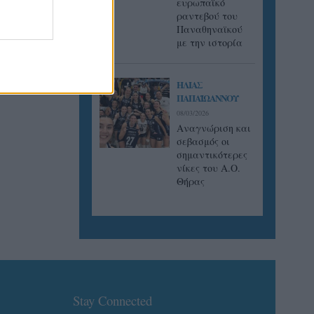
ευρωπαϊκό
ραντεβού του
Παναθηναϊκού
με την ιστορία
ΗΛΙΑΣ
ΠΑΠΑΪΩΑΝΝΟΥ
08/03/2026
Αναγνώριση και
σεβασμός οι
σημαντικότερες
νίκες του Α.Ο.
Θήρας
Stay Connected