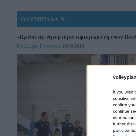
ΟΛΥΜΠΙΑΔΑ Ν.
«Πράσινη» πρεμιέρα αφιερωμένη στον Παύ
28/09/2018
Pre League Γυναικών
volleyplan
If you wish 
sensitive in
confirm you
continue se
information 
further disc
participants