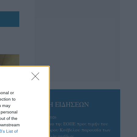
sonal or
ection to
ΡΟΗ ΕΙΔΗΣΕΩΝ
ou may
 personal
08/08/2026
out of the
Δείπνο της ΕΟΠΕ προς τιμήν του
 downstream
Ισίδωρου Κούβελου παρουσία των
B’s List of
Εθνικών ομάδων