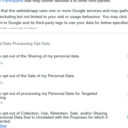
Participants
that may further disclose it to other third parties.
 that this website/app uses one or more Google services and may gath
including but not limited to your visit or usage behaviour. You may click 
 to Google and its third-party tags to use your data for below specifi
ogle consent section.
l Data Processing Opt Outs
o opt-out of the Sharing of my personal data.
In
o opt-out of the Sale of my Personal Data.
In
to opt-out of processing my Personal Data for Targeted
ing.
In
 μπήκε με το δεξί στο τριεθνές τουρνουά της
λυμπιάδας Νεαπόλεως με 3-1 σετ (25-12, 16-25, 2
o opt-out of Collection, Use, Retention, Sale, and/or Sharing
ersonal Data that Is Unrelated with the Purposes for which it
Γιαννακόπουλο.
lected.
Out