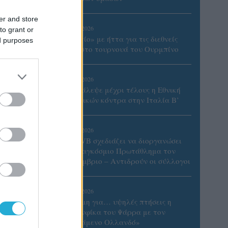
er and store
07/08/2026
to grant or
«Αντίο» με ήττα για τις διεθνείς
ed purposes
μας στο τουρνουά του Ουρμπίνο
06/08/2026
Το πάλεψε μέχρι τέλους η Εθνική
γυναικών κόντρα στην Ιταλία Β’
06/08/2026
Η FIVB σχεδιάζει να διοργανώσει
το Παγκόσμιο Πρωτάθλημα τον
Δεκέμβριο – Αντιδρούν οι σύλλογοι
06/08/2026
5-16,
Έτοιμη για… υψηλές πτήσεις η
Μπενφίκα του Ψάρρα με τον
«Ιπτάμενο Ολλανδό»