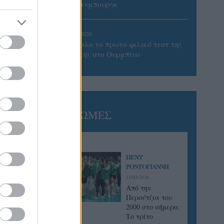
Βίλτενμπουργκ
05/08/2026
Ισόπαλο το πρωτο φιλικό τεστ της
Εθνικής στο Ουρμπίνο
ΓΝΩΜΕΣ
ΠΕΝΥ
ΡΟΝΤΟΓΙΑΝΝΗ
11/03/2026
Από την
Περούτζια του
2000 στο σήμερα:
Tο τρίτο