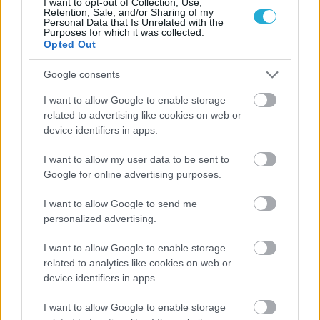
I want to opt-out of Collection, Use,
Retention, Sale, and/or Sharing of my
Personal Data that Is Unrelated with the
Purposes for which it was collected.
Opted Out
ΡΟΗ ΕΙΔΗΣΕΩΝ
Google consents
I want to allow Google to enable storage
06/08/2026
related to advertising like cookies on web or
Το πάλεψε μέχρι τέλους η Εθνική γυναικών κόντρα
device identifiers in apps.
στην Ιταλία Β’
I want to allow my user data to be sent to
Google for online advertising purposes.
06/08/2026
Η FIVB σχεδιάζει να διοργανώσει το Παγκόσμιο
Πρωτάθλημα τον Δεκέμβριο – Αντιδρούν οι σύλλογοι
I want to allow Google to send me
personalized advertising.
06/08/2026
I want to allow Google to enable storage
Έτοιμη για… υψηλές πτήσεις η Μπενφίκα του Ψάρρα
related to analytics like cookies on web or
με τον «Ιπτάμενο Ολλανδό» Βίλτενμπουργκ
device identifiers in apps.
I want to allow Google to enable storage
05/08/2026