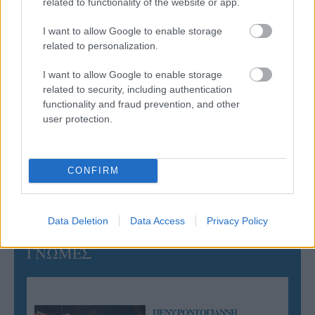
related to functionality of the website or app.
Ισόπαλο το πρωτο φιλικό τεστ της Εθνικής στο
Ουρμπίνο
I want to allow Google to enable storage
related to personalization.
05/08/2026
I want to allow Google to enable storage
Προς στρατηγική συνεργασία ΠΑΣΑΠΠ και
related to security, including authentication
Πανεπιστημίου Πατρών
functionality and fraud prevention, and other
user protection.
05/08/2026
Πρώτο δυνατό τεστ της Εθνικής Γυναικών επί ιταλικού
εδάφους με Σουηδία
CONFIRM
Data Deletion
Data Access
Privacy Policy
ΓΝΩΜΕΣ
ΠΕΝΥ ΡΟΝΤΟΓΙΑΝΝΗ