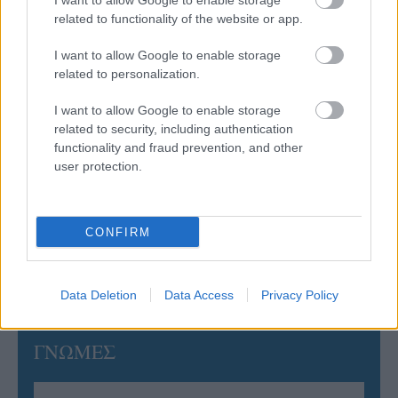
I want to allow Google to enable storage
related to functionality of the website or app.
06/08/2026
Η FIVB σχεδιάζει να διοργανώσει το Παγκόσμιο
I want to allow Google to enable storage
Πρωτάθλημα τον Δεκέμβριο – Αντιδρούν οι σύλλογοι
related to personalization.
I want to allow Google to enable storage
06/08/2026
related to security, including authentication
Έτοιμη για… υψηλές πτήσεις η Μπενφίκα του Ψάρρα
functionality and fraud prevention, and other
με τον «Ιπτάμενο Ολλανδό» Βίλτενμπουργκ
user protection.
05/08/2026
Ισόπαλο το πρωτο φιλικό τεστ της Εθνικής στο
CONFIRM
Ουρμπίνο
Data Deletion
Data Access
Privacy Policy
ΓΝΩΜΕΣ