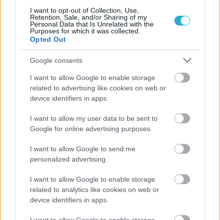
I want to opt-out of Collection, Use,
Retention, Sale, and/or Sharing of my
Personal Data that Is Unrelated with the
Purposes for which it was collected.
Opted Out
Google consents
ΡΟΗ ΕΙΔΗΣΕΩΝ
I want to allow Google to enable storage
related to advertising like cookies on web or
08/08/2026
device identifiers in apps.
Δείπνο της ΕΟΠΕ προς τιμήν του Ισίδωρου Κούβελου
παρουσία των Εθνικών ομάδων
I want to allow my user data to be sent to
Google for online advertising purposes.
07/08/2026
«Αντίο» με ήττα για τις διεθνείς μας στο τουρνουά του
I want to allow Google to send me
Ουρμπίνο
personalized advertising.
I want to allow Google to enable storage
06/08/2026
related to analytics like cookies on web or
Το πάλεψε μέχρι τέλους η Εθνική γυναικών κόντρα
device identifiers in apps.
στην Ιταλία Β’