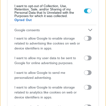
I want to opt-out of Collection, Use,
Retention, Sale, and/or Sharing of my
Personal Data that Is Unrelated with the
Purposes for which it was collected.
Opted Out
Google consents
ΡΟΗ ΕΙΔΗΣΕΩΝ
I want to allow Google to enable storage
related to advertising like cookies on web or
06/08/2026
device identifiers in apps.
Το πάλεψε μέχρι τέλους η Εθνική γυναικών κόντρα
στην Ιταλία Β’
I want to allow my user data to be sent to
Google for online advertising purposes.
06/08/2026
I want to allow Google to send me
Η FIVB σχεδιάζει να διοργανώσει το Παγκόσμιο
Πρωτάθλημα τον Δεκέμβριο – Αντιδρούν οι σύλλογοι
personalized advertising.
I want to allow Google to enable storage
06/08/2026
related to analytics like cookies on web or
Έτοιμη για… υψηλές πτήσεις η Μπενφίκα του Ψάρρα
device identifiers in apps.
με τον «Ιπτάμενο Ολλανδό» Βίλτενμπουργκ