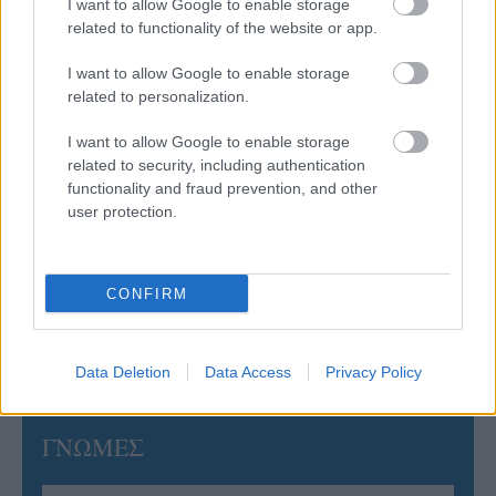
I want to allow Google to enable storage
related to functionality of the website or app.
05/08/2026
Ισόπαλο το πρωτο φιλικό τεστ της Εθνικής στο
I want to allow Google to enable storage
Ουρμπίνο
related to personalization.
I want to allow Google to enable storage
05/08/2026
related to security, including authentication
Προς στρατηγική συνεργασία ΠΑΣΑΠΠ και
functionality and fraud prevention, and other
Πανεπιστημίου Πατρών
user protection.
05/08/2026
Πρώτο δυνατό τεστ της Εθνικής Γυναικών επί ιταλικού
CONFIRM
εδάφους με Σουηδία
Data Deletion
Data Access
Privacy Policy
ΓΝΩΜΕΣ