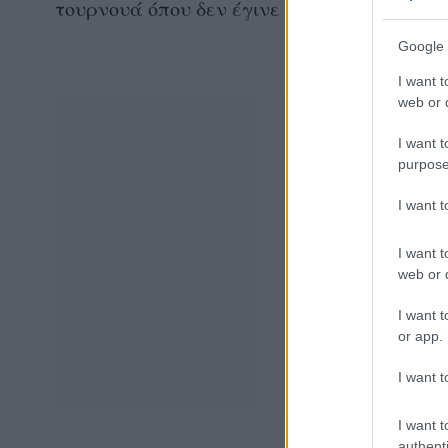
τουρνουά όπου δεν έγινε τελικός και τελετ
Google 
I want t
web or d
I want t
purpose
I want 
I want t
web or d
I want t
or app.
I want t
I want t
authenti