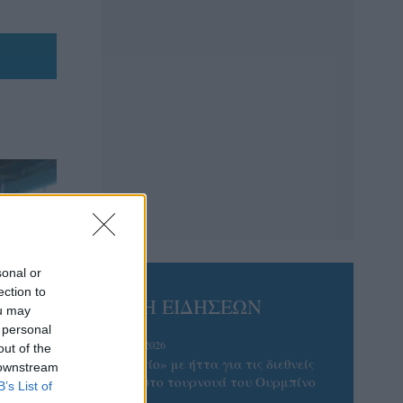
sonal or
ection to
ΡΟΗ ΕΙΔΗΣΕΩΝ
ou may
 personal
07/08/2026
out of the
«Αντίο» με ήττα για τις διεθνείς
 downstream
μας στο τουρνουά του Ουρμπίνο
B’s List of