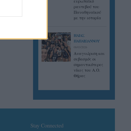
ευρωπαϊκό
ραντεβού του
Παναθηναϊκού
με την ιστορία
ΗΛΙΑΣ
ΠΑΠΑΪΩΑΝΝΟΥ
08/03/2026
Αναγνώριση και
σεβασμός οι
σημαντικότερες
νίκες του Α.Ο.
Θήρας
Stay Connected