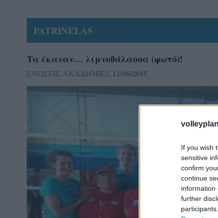
PATRINELAS
Τα έκαναν… λιμνοθάλασσα (φωτό)!
11/06/2015
ΕΝΩΣΕΙΣ-ΑΚΑΔΗΜΙΕΣ
volleyplan
If you wish 
sensitive in
confirm you
continue se
information 
further disc
participants