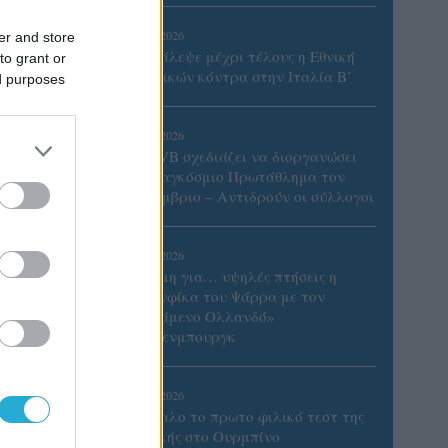
06/08/2026
er and store
Το πάλεψε μέχρι τέλους η Εθνική
to grant or
γυναικών κόντρα στην Ιταλία Β’
ed purposes
06/08/2026
Η FIVB σχεδιάζει να διοργανώσει
το Παγκόσμιο Πρωτάθλημα τον
Δεκέμβριο – Αντιδρούν οι σύλλογοι
06/08/2026
Έτοιμη για… υψηλές πτήσεις η
Μπενφίκα του Ψάρρα με τον
«Ιπτάμενο Ολλανδό»
Βίλτενμπουργκ
11ο
SAS
05/08/2026
Ισόπαλο το πρωτο φιλικό τεστ της
Εθνικής στο Ουρμπίνο