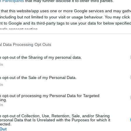
Participants
that may further disclose it to other third parties.
 that this website/app uses one or more Google services and may gath
including but not limited to your visit or usage behaviour. You may click 
 to Google and its third-party tags to use your data for below specifi
ogle consent section.
l Data Processing Opt Outs
o opt-out of the Sharing of my personal data.
In
o opt-out of the Sale of my Personal Data.
In
to opt-out of processing my Personal Data for Targeted
ing.
In
ς επιτροπής ολοκληρώθηκε την στο Μεσολόγγι το 
 – Γυναικών, καθώς στις τελευταίες η PODERO
o opt-out of Collection, Use, Retention, Sale, and/or Sharing
ersonal Data that Is Unrelated with the Purposes for which it
μα σύγχυσης και διαμαρτυριών νικήτρια σε ένα
lected.
Out