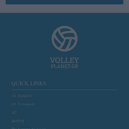
QUICK LINKS
Α1 Ανδρών
Α1 Γυναικών
A2
Διεθνή
Pre League Ανδρών