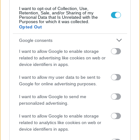
I want to opt-out of Collection, Use,
Retention, Sale, and/or Sharing of my
Personal Data that Is Unrelated with the
Purposes for which it was collected.
Opted Out
Google consents
ΡΟΗ ΕΙΔΗΣΕΩΝ
I want to allow Google to enable storage
related to advertising like cookies on web or
06/08/2026
device identifiers in apps.
Το πάλεψε μέχρι τέλους η Εθνική γυναικών κόντρα
στην Ιταλία Β’
I want to allow my user data to be sent to
Google for online advertising purposes.
06/08/2026
I want to allow Google to send me
Η FIVB σχεδιάζει να διοργανώσει το Παγκόσμιο
personalized advertising.
Πρωτάθλημα τον Δεκέμβριο – Αντιδρούν οι σύλλογοι
I want to allow Google to enable storage
related to analytics like cookies on web or
06/08/2026
Έτοιμη για… υψηλές πτήσεις η Μπενφίκα του Ψάρρα
device identifiers in apps.
με τον «Ιπτάμενο Ολλανδό» Βίλτενμπουργκ