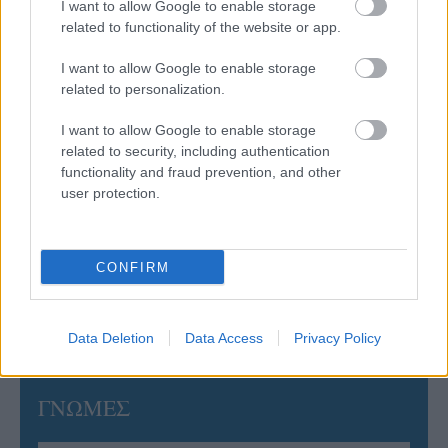
I want to allow Google to enable storage
related to functionality of the website or app.
05/08/2026
Ισόπαλο το πρωτο φιλικό τεστ της Εθνικής στο
I want to allow Google to enable storage
Ουρμπίνο
related to personalization.
I want to allow Google to enable storage
05/08/2026
related to security, including authentication
Προς στρατηγική συνεργασία ΠΑΣΑΠΠ και
functionality and fraud prevention, and other
Πανεπιστημίου Πατρών
user protection.
05/08/2026
Πρώτο δυνατό τεστ της Εθνικής Γυναικών επί ιταλικού
CONFIRM
εδάφους με Σουηδία
Data Deletion
Data Access
Privacy Policy
ΓΝΩΜΕΣ