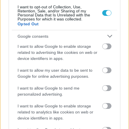
I want to opt-out of Collection, Use,
Retention, Sale, and/or Sharing of my
Personal Data that Is Unrelated with the
Purposes for which it was collected.
Opted Out
Google consents
ΡΟΗ ΕΙΔΗΣΕΩΝ
I want to allow Google to enable storage
related to advertising like cookies on web or
07/08/2026
device identifiers in apps.
«Αντίο» με ήττα για τις διεθνείς μας στο τουρνουά του
Ουρμπίνο
I want to allow my user data to be sent to
Google for online advertising purposes.
06/08/2026
I want to allow Google to send me
Το πάλεψε μέχρι τέλους η Εθνική γυναικών κόντρα
στην Ιταλία Β’
personalized advertising.
I want to allow Google to enable storage
06/08/2026
related to analytics like cookies on web or
Η FIVB σχεδιάζει να διοργανώσει το Παγκόσμιο
device identifiers in apps.
Πρωτάθλημα τον Δεκέμβριο – Αντιδρούν οι σύλλογοι