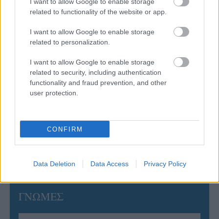
I want to allow Google to enable storage
related to functionality of the website or app.
06/08/2026
Έτοιμη για… υψηλές πτήσεις η Μπενφίκα του Ψάρρα
I want to allow Google to enable storage
με τον «Ιπτάμενο Ολλανδό» Βίλτενμπουργκ
related to personalization.
I want to allow Google to enable storage
05/08/2026
related to security, including authentication
Ισόπαλο το πρωτο φιλικό τεστ της Εθνικής στο
functionality and fraud prevention, and other
Ουρμπίνο
user protection.
05/08/2026
Προς στρατηγική συνεργασία ΠΑΣΑΠΠ και
CONFIRM
Πανεπιστημίου Πατρών
Data Deletion
Data Access
Privacy Policy
ΓΝΩΜΕΣ