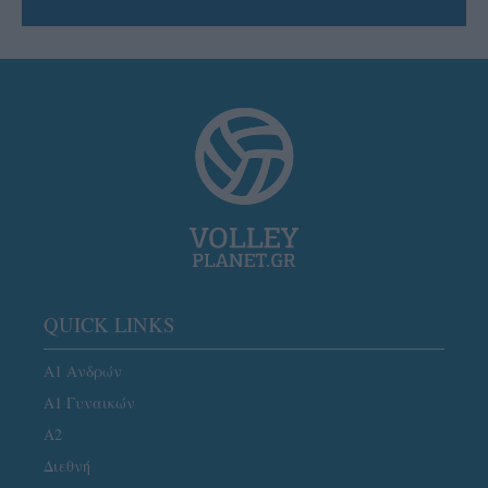
QUICK LINKS
Α1 Ανδρών
Α1 Γυναικών
A2
Διεθνή