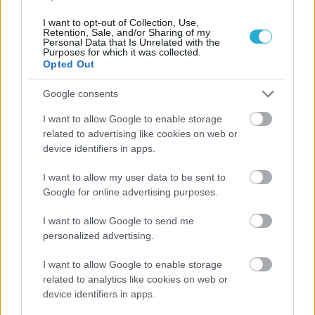
I want to opt-out of Collection, Use,
Retention, Sale, and/or Sharing of my
Personal Data that Is Unrelated with the
Purposes for which it was collected.
Opted Out
Google consents
ΡΟΗ ΕΙΔΗΣΕΩΝ
I want to allow Google to enable storage
related to advertising like cookies on web or
06/08/2026
device identifiers in apps.
Το πάλεψε μέχρι τέλους η Εθνική γυναικών κόντρα
στην Ιταλία Β’
I want to allow my user data to be sent to
Google for online advertising purposes.
06/08/2026
I want to allow Google to send me
Η FIVB σχεδιάζει να διοργανώσει το Παγκόσμιο
personalized advertising.
Πρωτάθλημα τον Δεκέμβριο – Αντιδρούν οι σύλλογοι
I want to allow Google to enable storage
related to analytics like cookies on web or
06/08/2026
device identifiers in apps.
Έτοιμη για… υψηλές πτήσεις η Μπενφίκα του Ψάρρα
με τον «Ιπτάμενο Ολλανδό» Βίλτενμπουργκ