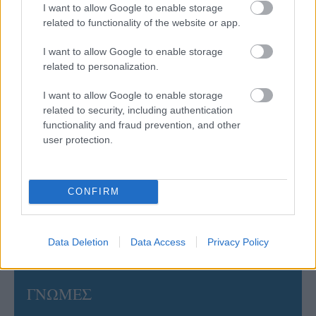
I want to allow Google to enable storage
related to functionality of the website or app.
05/08/2026
I want to allow Google to enable storage
Ισόπαλο το πρωτο φιλικό τεστ της Εθνικής στο
Ουρμπίνο
related to personalization.
I want to allow Google to enable storage
05/08/2026
related to security, including authentication
Προς στρατηγική συνεργασία ΠΑΣΑΠΠ και
functionality and fraud prevention, and other
Πανεπιστημίου Πατρών
user protection.
05/08/2026
CONFIRM
Πρώτο δυνατό τεστ της Εθνικής Γυναικών επί ιταλικού
εδάφους με Σουηδία
Data Deletion
Data Access
Privacy Policy
ΓΝΩΜΕΣ