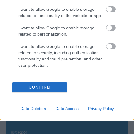
I want to allow Google to enable storage
related to functionality of the website or app.
I want to allow Google to enable storage
related to personalization.
I want to allow Google to enable storage
related to security, including authentication
ΡΟΗ ΕΙΔΗΣΕΩΝ
functionality and fraud prevention, and other
user protection.
08/08/2026
Δείπνο της ΕΟΠΕ προς τιμήν του Ισίδωρου Κούβελου
παρουσία των Εθνικών ομάδων
CONFIRM
07/08/2026
«Αντίο» με ήττα για τις διεθνείς μας στο τουρνουά του
Data Deletion
Data Access
Privacy Policy
Ουρμπίνο
06/08/2026