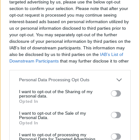
targeted advertising by us, please use the below opt-out
section to confirm your selection. Please note that after your
opt-out request is processed you may continue seeing
interest-based ads based on personal information utilized by
us or personal information disclosed to third parties prior to
your opt-out. You may separately opt-out of the further
disclosure of your personal information by third parties on the
IAB’s list of downstream participants. This information may
also be disclosed by us to third parties on the
IAB’s List of
Downstream Participants
that may further disclose it to other
third parties.
Please note that this website/app uses one or more Google
Personal Data Processing Opt Outs
services and may gather and store information including but
not limited to your visit or usage behaviour. You may click to
I want to opt-out of the Sharing of my
personal data.
grant or deny consent to Google and its third-party tags to
23/10/2016
A2
Opted In
use your data for below specified purposes in below Google
Μόνος πρώτος ο Πανιώνιος
consent section.
I want to opt-out of the Sale of my
Personal Data.
Στο παιχνίδι που έκλεισε την αυλαία της 3ης αγωνιστικής
Opted In
του Α2 υποομίλου γυναικών, ο Πανιώνιος της Μαρίας
Καλαρά,επικράτησε με 3-0 της νεοφώτιστης Τελχινίδας στη
I want to opt-out of processing my
Ρόδο και με τρεις νίκες έμεινε πρώτος στη βαθμολογία .
Personal Data for Targeted Advertising.