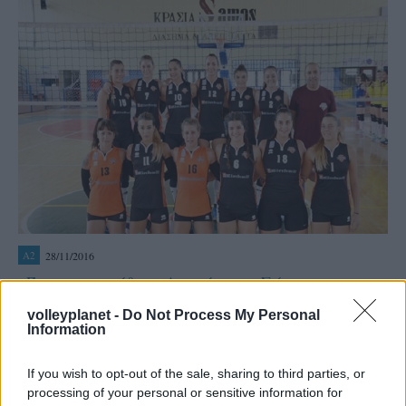
28/11/2016
A2
«Έσπασε το ρόδι» η Αναγέννηση Σάμου
Η Αναγέννησης Σάμου επικράτησε επί της ουραγού
volleyplanet -
Do Not Process My Personal
Τελχινίδας με 3-1 στο νησιωτικό ντέρμπι το οποίο έγινε
Information
σήμερα και πανηγύρισε το πρώτο τρίποντο της φετινής
ης
σεζόν στο πλαίσιο της 8
αγωνιστικής του Α2 υποομίλου
If you wish to opt-out of the sale, sharing to third parties, or
της Α2 γυναικών.
processing of your personal or sensitive information for