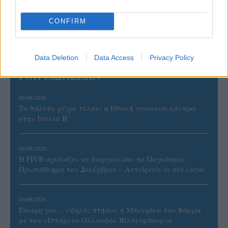
CONFIRM
Data Deletion
Data Access
Privacy Policy
ΡΟΗ ΕΙΔΗΣΕΩΝ
06/08/2026
Το πάλεψε μέχρι τέλους η Εθνική γυναικών κόντρα
στην Ιταλία Β’
06/08/2026
Η FIVB σχεδιάζει να διοργανώσει το Παγκόσμιο
Πρωτάθλημα τον Δεκέμβριο – Αντιδρούν οι σύλλογοι
06/08/2026
Έτοιμη για… υψηλές πτήσεις η Μπενφίκα του Ψάρρα
με τον «Ιπτάμενο Ολλανδό» Βίλτενμπουργκ