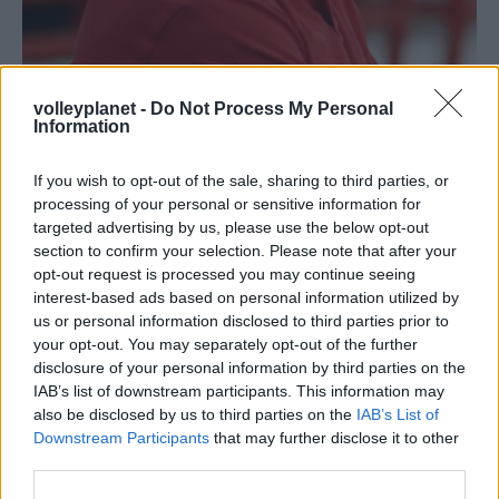
volleyplanet -
Do Not Process My Personal
Information
If you wish to opt-out of the sale, sharing to third parties, or
processing of your personal or sensitive information for
targeted advertising by us, please use the below opt-out
section to confirm your selection. Please note that after your
20/10/2017
Α1 ΑΝΔΡΩΝ
opt-out request is processed you may continue seeing
Στου Ρέντη ο Λοράν Τιλί!
interest-based ads based on personal information utilized by
Ο Ομοσπονδιακός τεχνικός της Γαλλίας, Λοράν Τιλί
us or personal information disclosed to third parties prior to
βρίσκεται στη χώρα μας για να δει τον γιο του Κιμ που
your opt-out. You may separately opt-out of the further
αγωνίζεται στην ομάδα μπάσκετ του Ολυμπιακού και
disclosure of your personal information by third parties on the
παράλληλα παρακολούθησε στο κλειστό του Ρέντη την
IAB’s list of downstream participants. This information may
αναμέτρηση Ολυμπιακός-Ηρακλής για το Λιγκ Καπ «Νίκος
also be disclosed by us to third parties on the
IAB’s List of
Σαμαράς».
Downstream Participants
that may further disclose it to other
third parties.