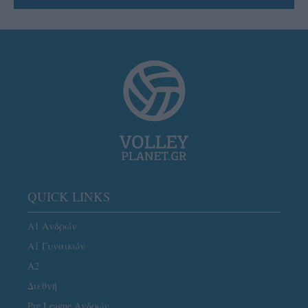
QUICK LINKS
Α1 Ανδρών
Α1 Γυναικών
A2
Διεθνή
Pre League Ανδρών