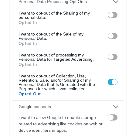
Please note that this website/app uses one or more Google
Personal Data Processing Opt Outs
services and may gather and store information including but
not limited to your visit or usage behaviour. You may click to
I want to opt-out of the Sharing of my
personal data.
grant or deny consent to Google and its third-party tags to
Opted In
use your data for below specified purposes in below Google
consent section.
I want to opt-out of the Sale of my
Personal Data.
Opted In
I want to opt-out of processing my
Personal Data for Targeted Advertising.
Opted In
I want to opt-out of Collection, Use,
Retention, Sale, and/or Sharing of my
Personal Data that Is Unrelated with the
10/08/2016
ΟΛΥΜΠΙΑΚΟΙ ΑΓΩΝΕΣ
Purposes for which it was collected.
Opted Out
Οικογενειακή υπόθεση το Ρίο!
Ούτε ένα, ούτε δυο... αλλά τρία μέλη της οικογένειας Τιλί
Google consents
κρατούν ψηλά τη σημαία της Γαλλίας αλλά και του
I want to allow Google to enable storage
ονόματος στους Ολυμπιακούς Αγώνες του Ρίο!
related to advertising like cookies on web or
device identifiers in apps.