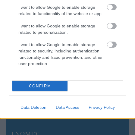
Έτοιμη για… υψηλές πτήσεις η Μπενφίκα του Ψάρρα
με τον «Ιπτάμενο Ολλανδό» Βίλτενμπουργκ
I want to allow Google to enable storage
related to functionality of the website or app.
05/08/2026
I want to allow Google to enable storage
Ισόπαλο το πρωτο φιλικό τεστ της Εθνικής στο
related to personalization.
Ουρμπίνο
I want to allow Google to enable storage
related to security, including authentication
05/08/2026
functionality and fraud prevention, and other
Προς στρατηγική συνεργασία ΠΑΣΑΠΠ και
user protection.
Πανεπιστημίου Πατρών
05/08/2026
CONFIRM
Πρώτο δυνατό τεστ της Εθνικής Γυναικών επί ιταλικού
εδάφους με Σουηδία
Data Deletion
Data Access
Privacy Policy
ΓΝΩΜΕΣ