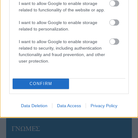
I want to allow Google to enable storage
related to functionality of the website or app.
06/08/2026
I want to allow Google to enable storage
Το πάλεψε μέχρι τέλους η Εθνική γυναικών κόντρα
στην Ιταλία Β’
related to personalization.
I want to allow Google to enable storage
06/08/2026
related to security, including authentication
Η FIVB σχεδιάζει να διοργανώσει το Παγκόσμιο
functionality and fraud prevention, and other
Πρωτάθλημα τον Δεκέμβριο – Αντιδρούν οι σύλλογοι
user protection.
06/08/2026
CONFIRM
Έτοιμη για… υψηλές πτήσεις η Μπενφίκα του Ψάρρα
με τον «Ιπτάμενο Ολλανδό» Βίλτενμπουργκ
Data Deletion
Data Access
Privacy Policy
ΓΝΩΜΕΣ