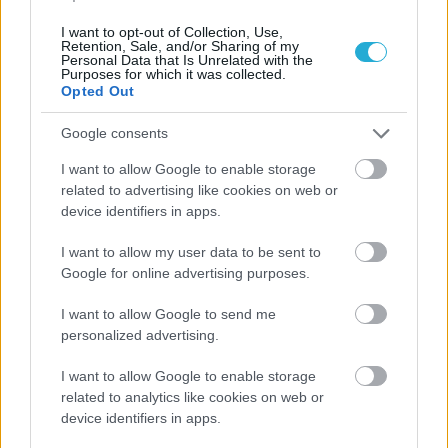
I want to opt-out of Collection, Use,
Retention, Sale, and/or Sharing of my
Personal Data that Is Unrelated with the
Purposes for which it was collected.
Opted Out
Google consents
ΡΟΗ ΕΙΔΗΣΕΩΝ
I want to allow Google to enable storage
related to advertising like cookies on web or
09/08/2026
device identifiers in apps.
Φοίνικας Σύρου: Ο Δεναξάς άμεσος συνεργάτης του
Χατζηαντωνίου
I want to allow my user data to be sent to
Google for online advertising purposes.
08/08/2026
I want to allow Google to send me
Δείπνο της ΕΟΠΕ προς τιμήν του Ισίδωρου Κούβελου
personalized advertising.
παρουσία των Εθνικών ομάδων
I want to allow Google to enable storage
related to analytics like cookies on web or
07/08/2026
device identifiers in apps.
«Αντίο» με ήττα για τις διεθνείς μας στο τουρνουά του
Ουρμπίνο