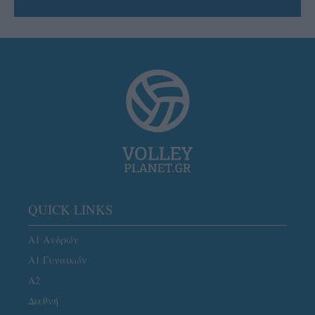
QUICK LINKS
Α1 Ανδρών
Α1 Γυναικών
A2
Διεθνή