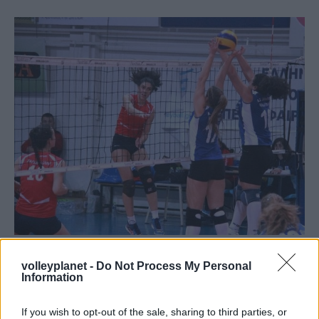
15/01/2016
ΕΝΩΣΕΙΣ-ΑΚΑΔΗΜΙΕΣ
volleyplanet -
Do Not Process My Personal
ΕΣΠΕΔΑ: Θρίλερ στην τοπική γυναικών
Information
Mεγάλο ενδιαφέρον παρουσιάζει η Τοπική κατηγορία
Γυναικών ΕΣΠΕΔΑ καθώς μετά τα αποτελέσματα της 11ης
If you wish to opt-out of the sale, sharing to third parties, or