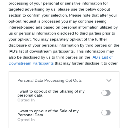
αγωνιστικής, Δραπετσώνα, Φοίνικας, Μοσχάτο, έχουν πολύ
processing of your personal or sensitive information for
μικρές βαθμολογικές διαφορές μεταξύ τους και κυνηγούν με
targeted advertising by us, please use the below opt-out
πάθος την άνοδο τους.
section to confirm your selection. Please note that after your
opt-out request is processed you may continue seeing
interest-based ads based on personal information utilized by
us or personal information disclosed to third parties prior to
your opt-out. You may separately opt-out of the further
disclosure of your personal information by third parties on the
IAB’s list of downstream participants. This information may
also be disclosed by us to third parties on the
IAB’s List of
Downstream Participants
that may further disclose it to other
third parties.
Please note that this website/app uses one or more Google
Personal Data Processing Opt Outs
services and may gather and store information including but
not limited to your visit or usage behaviour. You may click to
I want to opt-out of the Sharing of my
personal data.
grant or deny consent to Google and its third-party tags to
Opted In
use your data for below specified purposes in below Google
04/12/2015
ΕΝΩΣΕΙΣ-ΑΚΑΔΗΜΙΕΣ
consent section.
I want to opt-out of the Sale of my
ΕΣΠΕΔΑ: Μονομαχία Περιστερίου και Φοίνικα
Personal Data.
Opted In
Συνεχίζεται η μονομαχία Περιστερίου και Φοίνικα στην 7η