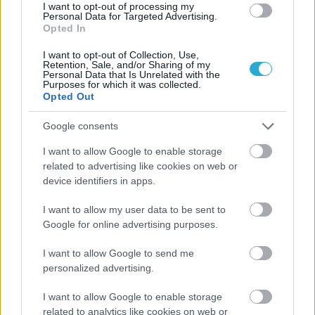
αγωνιστική του πρωταθλήματος Τοπική κατηγορία
I want to opt-out of processing my
γυναικών.
Personal Data for Targeted Advertising.
Opted In
I want to opt-out of Collection, Use,
Retention, Sale, and/or Sharing of my
Personal Data that Is Unrelated with the
Purposes for which it was collected.
Opted Out
Google consents
I want to allow Google to enable storage
related to advertising like cookies on web or
device identifiers in apps.
I want to allow my user data to be sent to
Google for online advertising purposes.
13/11/2015
ΕΝΩΣΕΙΣ-ΑΚΑΔΗΜΙΕΣ
I want to allow Google to send me
Αήττητος ο Φοίνικας οδηγεί την κούρσα
personalized advertising.
Γιατην 4η αγωνιστική του πρωταθλήματος τοπικής
κατηγορίας γυναικών ΕΣΠΕΔΑ τα αποτελέσματα και η
I want to allow Google to enable storage
βαθμολογία έχουν ως εξής:
related to analytics like cookies on web or