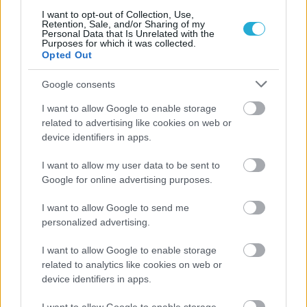
I want to opt-out of Collection, Use,
Retention, Sale, and/or Sharing of my
Personal Data that Is Unrelated with the
Purposes for which it was collected.
Opted Out
Google consents
ΡΟΗ ΕΙΔΗΣΕΩΝ
I want to allow Google to enable storage
related to advertising like cookies on web or
09/08/2026
device identifiers in apps.
Φοίνικας Σύρου: Ο Δεναξάς άμεσος συνεργάτης του
Χατζηαντωνίου
I want to allow my user data to be sent to
Google for online advertising purposes.
08/08/2026
Δείπνο της ΕΟΠΕ προς τιμήν του Ισίδωρου Κούβελου
I want to allow Google to send me
παρουσία των Εθνικών ομάδων
personalized advertising.
I want to allow Google to enable storage
07/08/2026
related to analytics like cookies on web or
«Αντίο» με ήττα για τις διεθνείς μας στο τουρνουά του
device identifiers in apps.
Ουρμπίνο