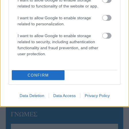
I want to allow Google to enable storage
related to functionality of the website or app.
06/08/2026
Το πάλεψε μέχρι τέλους η Εθνική γυναικών κόντρα
I want to allow Google to enable storage
στην Ιταλία Β’
related to personalization.
I want to allow Google to enable storage
06/08/2026
related to security, including authentication
Η FIVB σχεδιάζει να διοργανώσει το Παγκόσμιο
functionality and fraud prevention, and other
Πρωτάθλημα τον Δεκέμβριο – Αντιδρούν οι σύλλογοι
user protection.
06/08/2026
Έτοιμη για… υψηλές πτήσεις η Μπενφίκα του Ψάρρα
CONFIRM
με τον «Ιπτάμενο Ολλανδό» Βίλτενμπουργκ
Data Deletion
Data Access
Privacy Policy
ΓΝΩΜΕΣ