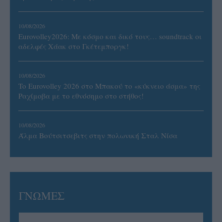
10/08/2026
Eurovolley2026: Με κόσμο και δικό τους… soundtrack οι
αδελφές Χάακ στο Γκέτεμποργκ!
10/08/2026
To Eurovolley 2026 στο Μπακού το «κύκνειο άσμα» της
Ραχίμοβα με το εθνόσημο στο στήθος!
10/08/2026
Άλμα Βούτσιτσεβιτς στην πολωνική Σταλ Νίσα
ΓΝΩΜΕΣ