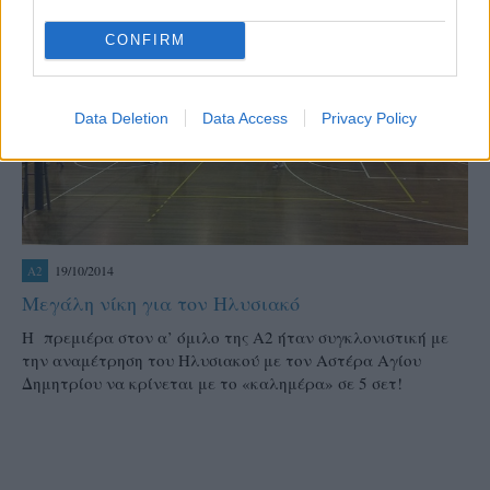
CONFIRM
Data Deletion
Data Access
Privacy Policy
19/10/2014
A2
Μεγάλη νίκη για τον Ηλυσιακό
Η πρεμιέρα στον α’ όμιλο της Α2 ήταν συγκλονιστική με
την αναμέτρηση του Ηλυσιακού με τον Αστέρα Αγίου
Δημητρίου να κρίνεται με το «καλημέρα» σε 5 σετ!