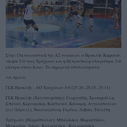
Στην 15η αγωνιστική της Α2 γυναικών, ο Ηρακλής Κηφισιάς
νίκησε 3-0 τους Τράχωνες και η Πετρούπολη επικράτησε 3-0
κόντρα στους Ίωνες. Τα σημερινά αποτελέσματα:
1ος όμιλος
ΓΣΚ Ηρακλής - ΑΟ Τραχώνων 3-0 (25-20, 25-15, 25-11)
ΓΣΚ Ηρακλής (Χουντουμάδης): Γεωργιάδη, Χρυσομάλλη,
Σπανού, Κορναράκη, Καστανού, Κόνιαρη, Αγγελοπούλου
(λ) / Λύρα (λ), Νικολογιάννη, Γκρέκα, Λάβδα, Τσελέπη
Τράχωνες (Περρόπουλος): Μπαλδώκα, Μωραϊτίδου,
Μερκούρη, Λάιου, Καλαϊτζάκη,, Καλαφατάκη,