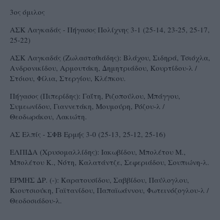
3ος όμιλος
ΑΣΚ Λαγκαδάς - Πήγασος Πολίχνης 3-1 (25-14, 23-25, 25-17,
25-22)
ΑΣΚ Λαγκαδάς (Ζωλασταθιάδης): Βλάχου, Σιδηρά, Τσιόχλα,
Ανδρονικίδου, Αρμουτάκη, Δημητριάδου, Κουρτίδου-λ /
Στόιου, Φίλια, Στεργίου, Κλέπκου.
Πήγασος (Πιπερίδης): Γαΐτη, Ριζοπούλου, Μπάγγου,
Συμεωνίδου, Γιαννετάκη, Μουμούρη, Ρόζου-λ /
Θεοδωράκου, Λακιώτη.
ΑΣ Ελπίς - ΣΦΒ Ερμής 3-0 (25-13, 25-12, 25-16)
ΕΛΠΙΔΑ (Χρυσομαλλίδης): Ιακωβίδου, Μπολέτου Μ.,
Μπολέτου Κ., Νότη, Καλατάντζε, Σεφεριάδου, Σουπιώνη-λ.
ΕΡΜΗΣ ΔΡ. (-): Καρατουσίδου, Σαββίδου, Παύλογλου,
Κιουτσιούκη, Γαϊτανίδου, Παπαϊωάννου, Φωτεινόζογλου-λ /
Θεοδοσιάδου-λ.