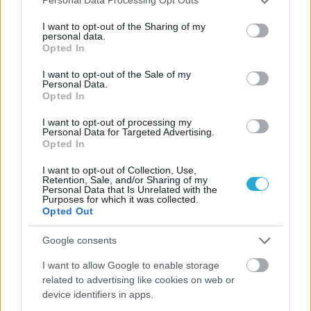
Personal Data Processing Opt Outs
services and may gather and store information including but
Αστέρας Αγ. Δημητρίου - ΑΣΠ Θέτις 3-0 (25-18, 25-17, 25-
not limited to your visit or usage behaviour. You may click to
I want to opt-out of the Sharing of my
20)’
personal data.
grant or deny consent to Google and its third-party tags to
Opted In
use your data for below specified purposes in below Google
2ος όμιλος
consent section.
I want to opt-out of the Sale of my
Personal Data.
Opted In
Ένωση Ελασσόνας - ΕΑ Λαρίσης 1-3 (15-25, 21-25, 25-17, 18-
25)
I want to opt-out of processing my
Personal Data for Targeted Advertising.
Opted In
ΑΣΠ Απόλλων - ΑΟ Ακρίτας 1-3 (19-25, 21-25, 25-23, 16-25)
I want to opt-out of Collection, Use,
Retention, Sale, and/or Sharing of my
Φιλαθλητικός Λαρισαϊκός - ΑΟ Θρίαμβος 3-1 (22-25, 25-15,
Personal Data that Is Unrelated with the
Purposes for which it was collected.
25-12, 25-16)
Opted Out
ΑΣΠ Ίωνες - ΑΟΦ Πορφύρας 0-3 (21-25, 22-25, 20-25)
Google consents
I want to allow Google to enable storage
ΦΓΣ Πρέβεζας - ΓΣ Χαλανδρίου 0-3 (18-25, 15-25, 13-25)
related to advertising like cookies on web or
device identifiers in apps.
*Ο αγώνας Μεσσηνιακός - ΓΣ Πετρούπολης αναβλήθηκε