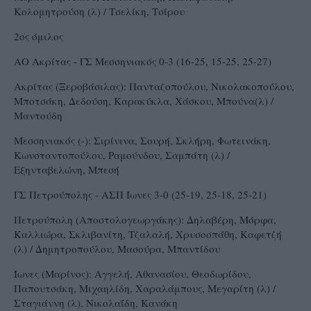
Κολομητρούση (λ) / Τσελίκη, Τσίρου
2ος όμιλος
ΑΟ Ακρίτας - ΓΣ Μεσσηνιακός 0-3 (16-25, 15-25, 25-27)
Ακρίτας (Ξεροβάσιλας): Πανταζοπούλου, Νικολακοπούλου,
Μποτσάκη, Δεδούση, Καρακύκλα, Χάσκου, Μπούνα(λ) /
Μαντούδη
Μεσσηνιακός (-): Σιρίνινα, Σουρή, Σκλήρη, Φωτεινάκη,
Κωνσταντοπούλου, Ραμούνδου, Σαμπάτη (λ) /
Εξηνταβελώνη, Μπεσή
ΓΣ Πετρούπολης - ΑΣΠ Ίωνες 3-0 (25-19, 25-18, 25-21)
Πετρούπολη (Αποστολογεωργάκης): Δηλαβέρη, Μόρφα,
Καλλιώρα, Σκλιβανίτη, Τζαλαλή, Χρυσοσπάθη, Καφετζή
(λ) / Δημητροπούλου, Μασούρα, Μπαντίδου
Ίωνες (Μαρίνος): Αγγελή, Αθανασίου, Θεοδωρίδου,
Παπουτσάκη, Μιχαηλίδη, Χαραλάμπους, Μεγαρίτη (λ) /
Σταγιάννη (λ), Νικολαΐδη, Κανάκη