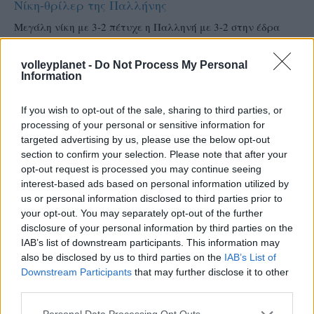
Νίκη-θρίλερ της Παλλήνης
Μεγάλη νίκη με 3-2 πέτυχε η Παλληνή με 3-2 στην έδρα
των Τραχώνων στην Α2 γυναικών. Οι φιλοξενούμενες
προηγήθηκαν με 2-0, ισοφάρισαν οι γηπεδούχες με
volleyplanet -
Do Not Process My Personal
αντεπίθεση διαρκείας σε 2-2 αλλά στο πέμπτο σετ δεν
Information
άντεξαν και η Παλλήνη επικράτησε με 15-4. Περίπατο για
τον Πανιώνιο με 3-0 κόντρα στον αδύναμο Μεσσαρά.
If you wish to opt-out of the sale, sharing to third parties, or
processing of your personal or sensitive information for
Α2 γυναικών
targeted advertising by us, please use the below opt-out
section to confirm your selection. Please note that after your
opt-out request is processed you may continue seeing
Α όμιλος
interest-based ads based on personal information utilized by
us or personal information disclosed to third parties prior to
Πανιώνιος - ΓΑΣ Μεσσαράς 3-0 (25-14, 25-18, 25-11)
your opt-out. You may separately opt-out of the further
disclosure of your personal information by third parties on the
ΑΟ Τραχώνων - ΑΟ Παλλήνη 2-3 (23-25, 16-25, 26-24, 25-21,
IAB’s list of downstream participants. This information may
4-15)
also be disclosed by us to third parties on the
IAB’s List of
Downstream Participants
that may further disclose it to other
third parties.
ΑΣ Ιωνικός - ΓΣΚ Ηρακλής 1-3 (25-20, 18-25, 21-25, 12-25)
Please note that this website/app uses one or more Google