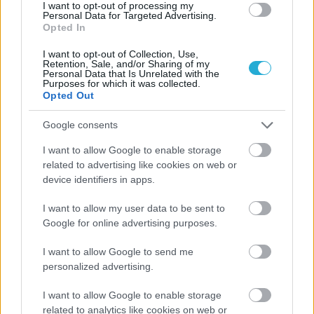
I want to opt-out of processing my
Personal Data for Targeted Advertising.
Opted In
I want to opt-out of Collection, Use,
Retention, Sale, and/or Sharing of my
Personal Data that Is Unrelated with the
Purposes for which it was collected.
Opted Out
Google consents
I want to allow Google to enable storage
related to advertising like cookies on web or
ΡΟΗ ΕΙΔΗΣΕΩΝ
device identifiers in apps.
08/08/2026
I want to allow my user data to be sent to
Δείπνο της ΕΟΠΕ προς τιμήν του Ισίδωρου Κούβελου
Google for online advertising purposes.
παρουσία των Εθνικών ομάδων
I want to allow Google to send me
personalized advertising.
07/08/2026
«Αντίο» με ήττα για τις διεθνείς μας στο τουρνουά του
I want to allow Google to enable storage
Ουρμπίνο
related to analytics like cookies on web or