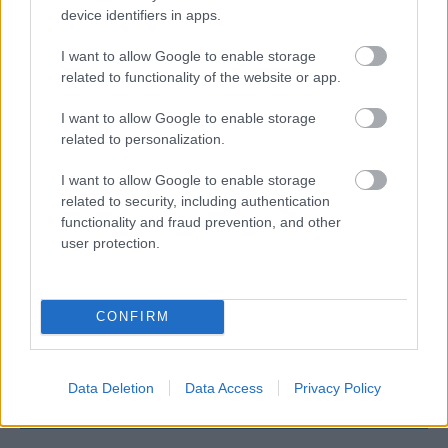
device identifiers in apps.
06/08/2026
I want to allow Google to enable storage
Το πάλεψε μέχρι τέλους η Εθνική γυναικών κόντρα
related to functionality of the website or app.
στην Ιταλία Β’
I want to allow Google to enable storage
related to personalization.
06/08/2026
Η FIVB σχεδιάζει να διοργανώσει το Παγκόσμιο
I want to allow Google to enable storage
Πρωτάθλημα τον Δεκέμβριο – Αντιδρούν οι σύλλογοι
related to security, including authentication
functionality and fraud prevention, and other
user protection.
06/08/2026
Έτοιμη για… υψηλές πτήσεις η Μπενφίκα του Ψάρρα
με τον «Ιπτάμενο Ολλανδό» Βίλτενμπουργκ
CONFIRM
05/08/2026
Ισόπαλο το πρωτο φιλικό τεστ της Εθνικής στο
Ουρμπίνο
Data Deletion
Data Access
Privacy Policy