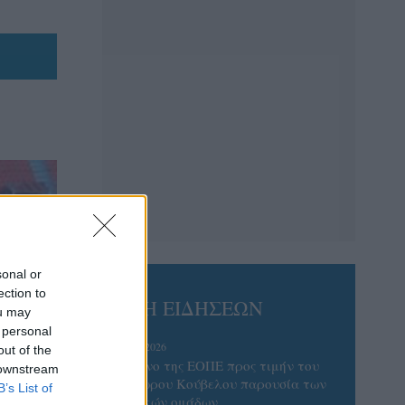
sonal or
ection to
ΡΟΗ ΕΙΔΗΣΕΩΝ
ou may
 personal
08/08/2026
out of the
Δείπνο της ΕΟΠΕ προς τιμήν του
 downstream
Ισίδωρου Κούβελου παρουσία των
B’s List of
Εθνικών ομάδων