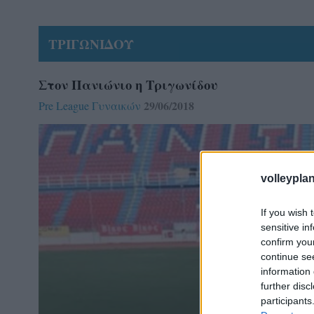
ΤΡΙΓΩΝΙΔΟΥ
Στον Πανιώνιο η Τριγωνίδου
29/06/2018
Pre League Γυναικών
volleyplan
If you wish 
sensitive in
confirm you
continue se
information 
further disc
participants