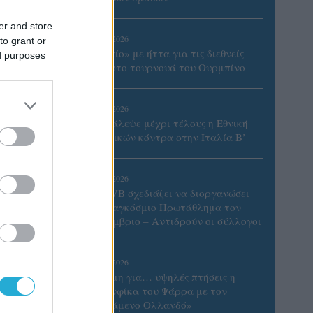
er and store
07/08/2026
to grant or
«Αντίο» με ήττα για τις διεθνείς
ed purposes
μας στο τουρνουά του Ουρμπίνο
06/08/2026
Το πάλεψε μέχρι τέλους η Εθνική
γυναικών κόντρα στην Ιταλία Β’
06/08/2026
Η FIVB σχεδιάζει να διοργανώσει
το Παγκόσμιο Πρωτάθλημα τον
Δεκέμβριο – Αντιδρούν οι σύλλογοι
λίμπερο
06/08/2026
ομμάτι
Έτοιμη για… υψηλές πτήσεις η
Μπενφίκα του Ψάρρα με τον
«Ιπτάμενο Ολλανδό»