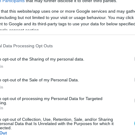
Participants
that may further disclose it to other third parties.
 that this website/app uses one or more Google services and may gath
including but not limited to your visit or usage behaviour. You may click 
 to Google and its third-party tags to use your data for below specifi
ogle consent section.
l Data Processing Opt Outs
o opt-out of the Sharing of my personal data.
In
o opt-out of the Sale of my Personal Data.
In
to opt-out of processing my Personal Data for Targeted
ing.
In
ζεται φέτος η Πωλίνα Τριωνίδου καθώς η 26χρονη 
ν «κυανέρυθρων» που ενισχύονται αρκετά στο κ
o opt-out of Collection, Use, Retention, Sale, and/or Sharing
ersonal Data that Is Unrelated with the Purposes for which it
lected.
Out