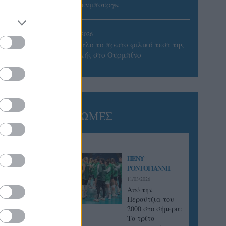
Βίλτενμπουργκ
05/08/2026
Ισόπαλο το πρωτο φιλικό τεστ της
Εθνικής στο Ουρμπίνο
ΓΝΩΜΕΣ
ΠΕΝΥ
ΡΟΝΤΟΓΙΑΝΝΗ
11/03/2026
Από την
Περούτζια του
2000 στο σήμερα:
Tο τρίτο