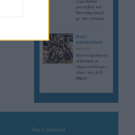
ευρωπαϊκό
ραντεβού του
Παναθηναϊκού
με την ιστορία
ΗΛΙΑΣ
ΠΑΠΑΪΩΑΝΝΟΥ
08/03/2026
Αναγνώριση και
σεβασμός οι
σημαντικότερες
νίκες του Α.Ο.
Θήρας
Stay Connected