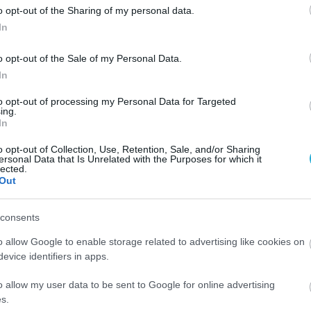
o opt-out of the Sharing of my personal data.
In
o opt-out of the Sale of my Personal Data.
In
to opt-out of processing my Personal Data for Targeted
ing.
In
o opt-out of Collection, Use, Retention, Sale, and/or Sharing
ersonal Data that Is Unrelated with the Purposes for which it
lected.
Out
consents
o allow Google to enable storage related to advertising like cookies on
evice identifiers in apps.
o allow my user data to be sent to Google for online advertising
24/02/2015
ΔΙΟΙΚΗΤΙΚΑ ΝΕΑ
s.
Αναβολή με…ερωτηματικά