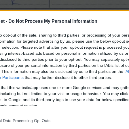
et -
Do Not Process My Personal Information
to opt-out of the sale, sharing to third parties, or processing of your per
formation for targeted advertising by us, please use the below opt-out s
r selection. Please note that after your opt-out request is processed y
eing interest-based ads based on personal information utilized by us or
disclosed to third parties prior to your opt-out. You may separately opt-
losure of your personal information by third parties on the IAB’s list of
. This information may also be disclosed by us to third parties on the
IA
Participants
that may further disclose it to other third parties.
 that this website/app uses one or more Google services and may gath
including but not limited to your visit or usage behaviour. You may click 
 to Google and its third-party tags to use your data for below specifi
κό σταθμό, ο πρωθυπουργός της χώρας Αλέξης Τσί
ogle consent section.
ιζε βόλει (φωτ. το δελτίο του).
l Data Processing Opt Outs