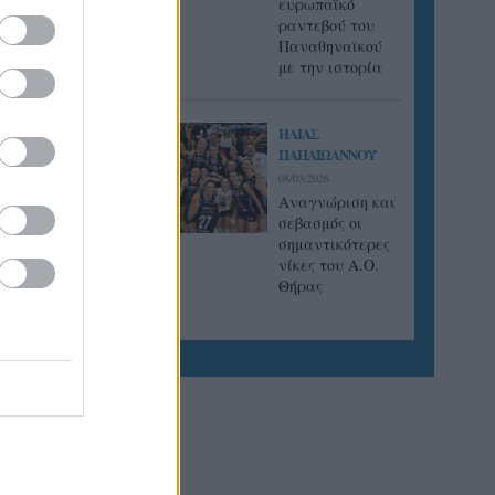
ευρωπαϊκό
ραντεβού του
ι
Παναθηναϊκού
ίστηκαν
με την ιστορία
ση στην
ύριο
αυτή
ΗΛΙΑΣ
ΠΑΠΑΪΩΑΝΝΟΥ
08/03/2026
Αναγνώριση και
σεβασμός οι
σημαντικότερες
νίκες του Α.Ο.
Θήρας
λήματος
ϊ είναι