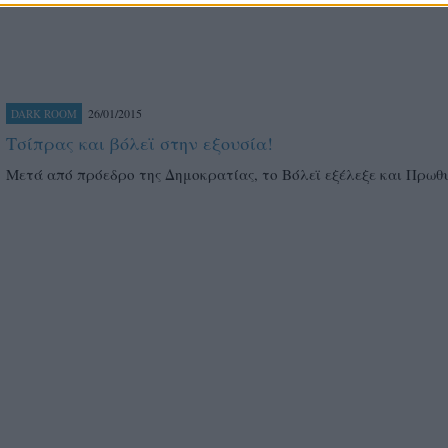
26/01/2015
DARK ROOM
Τσίπρας και βόλεϊ στην εξουσία!
Μετά από πρόεδρο της Δημοκρατίας, το Βόλεϊ εξέλεξε και Πρω