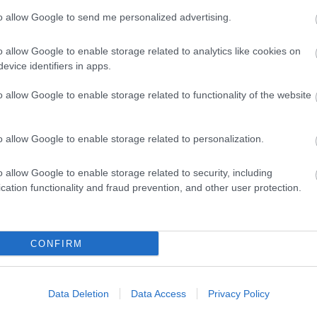
to allow Google to send me personalized advertising.
Τα όσα δυσάρεστα διαδραματίστηκαν στο ποδοσφαιρικό ντέρμπ
«αιωνίων» της Λεωφόρου Αλεξάνδρας την Κυριακή, αλλά συνεχ
και σήμερα στα γραφεία της Superleague οδήγησαν την Κυβέρνη
o allow Google to enable storage related to analytics like cookies on
απόφαση διακοπής των πρωταθλημάτων του ποδοσφαίρου, ενώ α
evice identifiers in apps.
στην συνάντηση Τσίπρα-Κοντονή θα ξεκαθαρίσει αν η απόφαση 
ισχύσει και για τα υπόλοιπα αθλήματα.
o allow Google to enable storage related to functionality of the website
o allow Google to enable storage related to personalization.
o allow Google to enable storage related to security, including
10/02/2015
DARK ROOM
cation functionality and fraud prevention, and other user protection.
Βαρουφάκη… κάρφωσέ τους (Vid)!
Είναι αναμφίβολα το πρόσωπο των ημερών και μαζί με τον
πρωθυπουργό Αλέξη Τσίπρα έχουν δημιουργήσει ομάδα πρωταθ
CONFIRM
αφού και οι ικανότητές τους αλλά και η προτίμησή τους στο βόλε
δεδομένη! Ο λόγος για το «φαινόμενο» Γιάνη Βαρουφάκη.
Data Deletion
Data Access
Privacy Policy