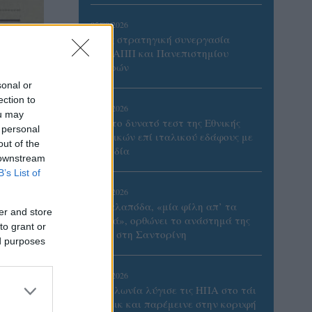
05/08/2026
Προς στρατηγική συνεργασία
ΠΑΣΑΠΠ και Πανεπιστημίου
Πατρών
sonal or
ection to
05/08/2026
ou may
Πρώτο δυνατό τεστ της Εθνικής
 personal
Γυναικών επί ιταλικού εδάφους με
out of the
Σουηδία
 downstream
B’s List of
05/08/2026
Η Καλαπόδα, «μία φίλη απ’ τα
er and store
παλιά», ορθώνει το ανάστημά της
to grant or
ξανά στη Σαντορίνη
ed purposes
πρας
02/08/2026
Η Πολωνία λύγισε τις ΗΠΑ στο τάι
μπρέικ και παρέμεινε στην κορυφή