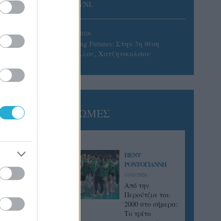
του VNL
02/08/2026
Qidong Futures: Στην 3η θέση
Ντάλλας, Χατζηνικολάου
ΓΝΩΜΕΣ
ΠΕΝΥ
ΡΟΝΤΟΓΙΑΝΝΗ
11/03/2026
Από την
Περούτζια του
2000 στο σήμερα:
Tο τρίτο