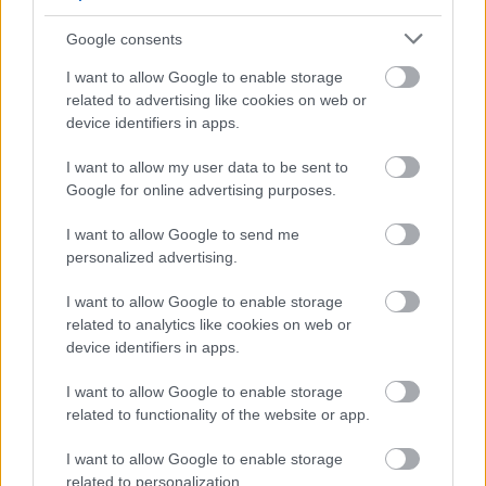
συνεχίστηκε και στην Θεσσαλονίκη καθώς ο Ηρακλής δεν
μπόρεσε να σταθεί εμπόδιο στους «ερυθρολεύκους» που με
Google consents
κατά συνθήκην διαγώνιο τον Τσούπκοβιτς με το 3-0
I want to allow Google to enable storage
ανέβασαν το σερί τους στο 20x20.
related to advertising like cookies on web or
device identifiers in apps.
I want to allow my user data to be sent to
Google for online advertising purposes.
I want to allow Google to send me
personalized advertising.
I want to allow Google to enable storage
related to analytics like cookies on web or
device identifiers in apps.
I want to allow Google to enable storage
related to functionality of the website or app.
03/03/2017
Α1 ΑΝΔΡΩΝ
I want to allow Google to enable storage
related to personalization.