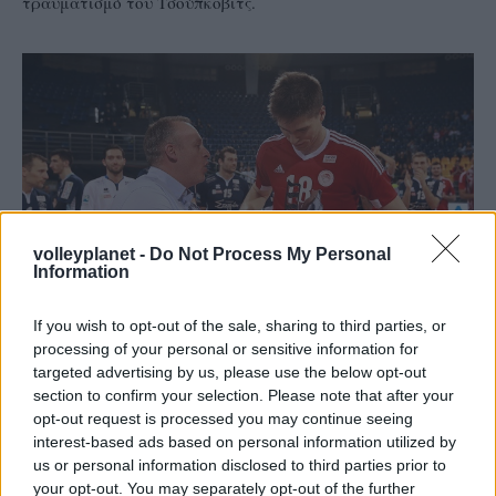
τραυματισμό του Τσούπκοβιτς.
volleyplanet -
Do Not Process My Personal
Information
If you wish to opt-out of the sale, sharing to third parties, or
processing of your personal or sensitive information for
targeted advertising by us, please use the below opt-out
19/03/2017
ΚΥΠΕΛΛΟ ΕΛΛΑΔΑΣ
section to confirm your selection. Please note that after your
Ζευγάρωσε τους τίτλους του MVP ο «Τσούπκο»
opt-out request is processed you may continue seeing
interest-based ads based on personal information utilized by
Μετά το Λιγκ Καπ, ο ακραίος του Ολυμπιακού, Κονσταντίν
us or personal information disclosed to third parties prior to
Τσούπκοβιτς υπέγραψε στο ψυχοφθόρο 4ο σετ του τελικού
your opt-out. You may separately opt-out of the further
της Θεσσαλονίκης το θρίαμβο της ομάδας του και