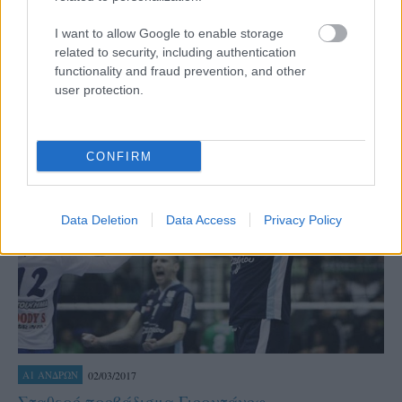
MVP της 18ης αγωνιστικής ο Τσούπκοβιτς
Ο Σέρβος ακραίος του Ολυμπιακού
Koνσταντίν Τσούπκοβιτς
I want to allow Google to enable storage
αναδείχτηκε πολυτιμότερος αθλητής -
της
MVP Βίκος Cola
related to security, including authentication
18ης αγωνιστικής της Α1 Ανδρών.
functionality and fraud prevention, and other
user protection.
CONFIRM
Data Deletion
Data Access
Privacy Policy
02/03/2017
Α1 ΑΝΔΡΩΝ
Σταθερό προβάδισμα Γιορντάνοφ