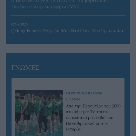
Η Πολωνία λύγισε τις ΗΠΑ στο τάι μπρέικ και
παρέμεινε στην κορυφή του VNL
02/08/2026
Qidong Futures: Στην 3η θέση Ντάλλας, Χατζηνικολάου
ΓΝΩΜΕΣ
ΠΕΝΥ ΡΟΝΤΟΓΙΑΝΝΗ
11/03/2026
Από την Περούτζια του 2000
στο σήμερα: Tο τρίτο
ευρωπαϊκό ραντεβού του
Παναθηναϊκού με την
ιστορία