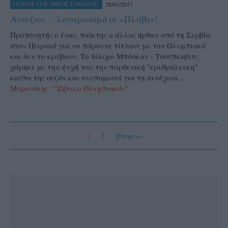
28/01/2017
LEAGUE CUP "ΝΙΚΟΣ ΣΑΜΑΡΑΣ"
Άνοιξαν… λογαριασμό οι «Πλάβι»!
Προπονητής ο ένας, παίκτης ο άλλος ήρθαν από τη Σερβία
στον Πειραιά για να πάρουνε τίτλους με τον Ολυμπιακό
και δεν το κρύβουν. Το δίδυμο Μπόσκαν - Τσούπκοβιτς
χάρηκε με την ψυχή του την παρθενική "ερυθρόλευκη"
κούπα της σεζόν και ανυπομονεί για τη συνέχεια...
Μαρινάκης : "Ζήτω ο Ολυμπιακός"
1
2
Επόμενο