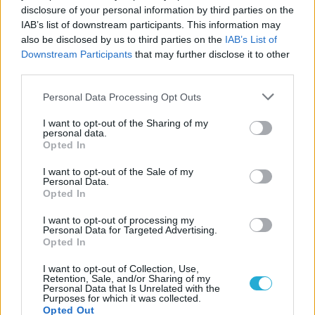
disclosure of your personal information by third parties on the
μιμούμενος την περσινή επιτυχία του Σουλτανόπουλου
IAB’s list of downstream participants. This information may
αναδείχθηκε MVP και του 31ου Κυπέλλου Ελλάδας Ανδρών.
also be disclosed by us to third parties on the
IAB’s List of
Downstream Participants
that may further disclose it to other
third parties.
Please note that this website/app uses one or more Google
Personal Data Processing Opt Outs
services and may gather and store information including but
not limited to your visit or usage behaviour. You may click to
I want to opt-out of the Sharing of my
personal data.
grant or deny consent to Google and its third-party tags to
Opted In
use your data for below specified purposes in below Google
consent section.
I want to opt-out of the Sale of my
Personal Data.
Opted In
I want to opt-out of processing my
Personal Data for Targeted Advertising.
Opted In
08/03/2017
I want to opt-out of Collection, Use,
Α1 ΑΝΔΡΩΝ
Retention, Sale, and/or Sharing of my
Αήττητος και στην Μίκρα
Personal Data that Is Unrelated with the
Purposes for which it was collected.
Η αήττητη πορεία του Ολυμπιακού στην φετινή Α1
Opted Out