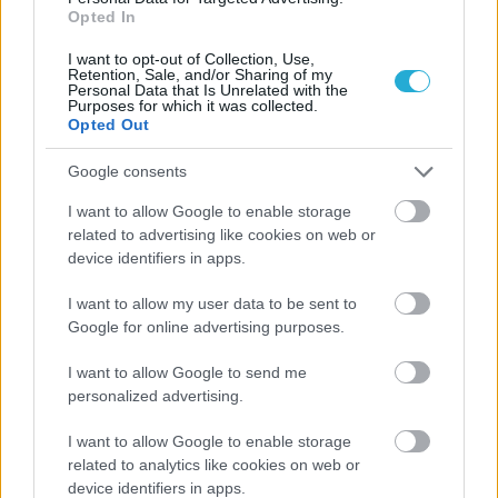
Opted In
I want to opt-out of Collection, Use,
Retention, Sale, and/or Sharing of my
Personal Data that Is Unrelated with the
Purposes for which it was collected.
Opted Out
Google consents
I want to allow Google to enable storage
ΡΟΗ ΕΙΔΗΣΕΩΝ
related to advertising like cookies on web or
device identifiers in apps.
08/08/2026
Δείπνο της ΕΟΠΕ προς τιμήν του Ισίδωρου Κούβελου
I want to allow my user data to be sent to
παρουσία των Εθνικών ομάδων
Google for online advertising purposes.
I want to allow Google to send me
07/08/2026
personalized advertising.
«Αντίο» με ήττα για τις διεθνείς μας στο τουρνουά του
Ουρμπίνο
I want to allow Google to enable storage
related to analytics like cookies on web or
device identifiers in apps.
06/08/2026