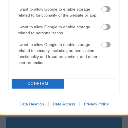
Το πάλεψε μέχρι τέλους η Εθνική γυναικών κόντρα
I want to allow Google to enable storage
στην Ιταλία Β’
related to functionality of the website or app.
I want to allow Google to enable storage
06/08/2026
related to personalization.
Η FIVB σχεδιάζει να διοργανώσει το Παγκόσμιο
Πρωτάθλημα τον Δεκέμβριο – Αντιδρούν οι σύλλογοι
I want to allow Google to enable storage
related to security, including authentication
06/08/2026
functionality and fraud prevention, and other
Έτοιμη για… υψηλές πτήσεις η Μπενφίκα του Ψάρρα
user protection.
με τον «Ιπτάμενο Ολλανδό» Βίλτενμπουργκ
CONFIRM
05/08/2026
Ισόπαλο το πρωτο φιλικό τεστ της Εθνικής στο
Ουρμπίνο
Data Deletion
Data Access
Privacy Policy