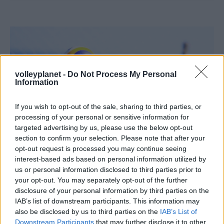
volleyplanet -
Do Not Process My Personal
Information
If you wish to opt-out of the sale, sharing to third parties, or
processing of your personal or sensitive information for
targeted advertising by us, please use the below opt-out
section to confirm your selection. Please note that after your
opt-out request is processed you may continue seeing
interest-based ads based on personal information utilized by
us or personal information disclosed to third parties prior to
10/06/2016
BEACH VOLLEY
your opt-out. You may separately opt-out of the further
Μπλοκ και θέαμα στα Χανιά
disclosure of your personal information by third parties on the
IAB’s list of downstream participants. This information may
Στην αμμουδερή παραλία των Αγίων Αποστόλων των
also be disclosed by us to third parties on the
IAB’s List of
Χανίων, ξεκίνησαν σε ιδανικές καιρικές συνθήκες σήμερα το
Downstream Participants
that may further disclose it to other