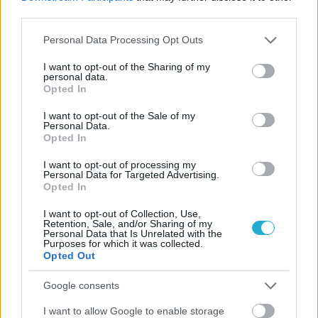
πρωί οι αγώνες του κυρίως ταμπλό των ανδρών του 3ου και
third parties.
τελευταίου για τη φετινή σεζόν, Βαλκανικού τουρνουά
beach volley!
Please note that this website/app uses one or more Google
Personal Data Processing Opt Outs
services and may gather and store information including but
not limited to your visit or usage behaviour. You may click to
I want to opt-out of the Sharing of my
personal data.
grant or deny consent to Google and its third-party tags to
Opted In
use your data for below specified purposes in below Google
consent section.
I want to opt-out of the Sale of my
Personal Data.
Opted In
I want to opt-out of processing my
Personal Data for Targeted Advertising.
Opted In
I want to opt-out of Collection, Use,
Retention, Sale, and/or Sharing of my
Personal Data that Is Unrelated with the
Purposes for which it was collected.
Opted Out
Google consents
I want to allow Google to enable storage