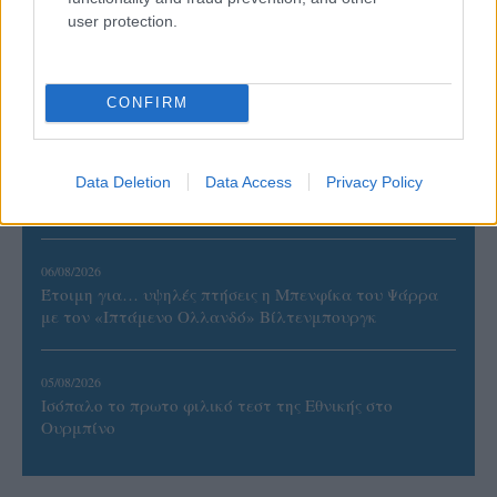
user protection.
06/08/2026
Το πάλεψε μέχρι τέλους η Εθνική γυναικών κόντρα
στην Ιταλία Β’
CONFIRM
06/08/2026
Η FIVB σχεδιάζει να διοργανώσει το Παγκόσμιο
Data Deletion
Data Access
Privacy Policy
Πρωτάθλημα τον Δεκέμβριο – Αντιδρούν οι σύλλογοι
06/08/2026
Έτοιμη για… υψηλές πτήσεις η Μπενφίκα του Ψάρρα
με τον «Ιπτάμενο Ολλανδό» Βίλτενμπουργκ
05/08/2026
Ισόπαλο το πρωτο φιλικό τεστ της Εθνικής στο
Ουρμπίνο