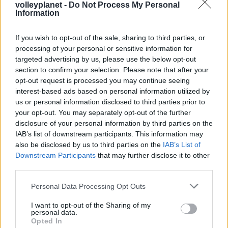
volleyplanet -
Do Not Process My Personal
της Κροατίας) θα δώσει δύο φιλικά με την Σερβία (την
Information
Τρίτη και την Τετάρτη).
If you wish to opt-out of the sale, sharing to third parties, or
processing of your personal or sensitive information for
targeted advertising by us, please use the below opt-out
section to confirm your selection. Please note that after your
opt-out request is processed you may continue seeing
interest-based ads based on personal information utilized by
us or personal information disclosed to third parties prior to
your opt-out. You may separately opt-out of the further
disclosure of your personal information by third parties on the
IAB’s list of downstream participants. This information may
also be disclosed by us to third parties on the
IAB’s List of
Downstream Participants
that may further disclose it to other
third parties.
Please note that this website/app uses one or more Google
Personal Data Processing Opt Outs
08/01/2017
ΕΘΝΙΚΕΣ ΟΜΑΔΕΣ
services and may gather and store information including but
Στο Βελιγράδι η εθνική κορασίδων
not limited to your visit or usage behaviour. You may click to
I want to opt-out of the Sharing of my
personal data.
grant or deny consent to Google and its third-party tags to
Για το Βελιγράδι αναχώρησε η Εθνική ομάδα Κορασίδων, η
Opted In
use your data for below specified purposes in below Google