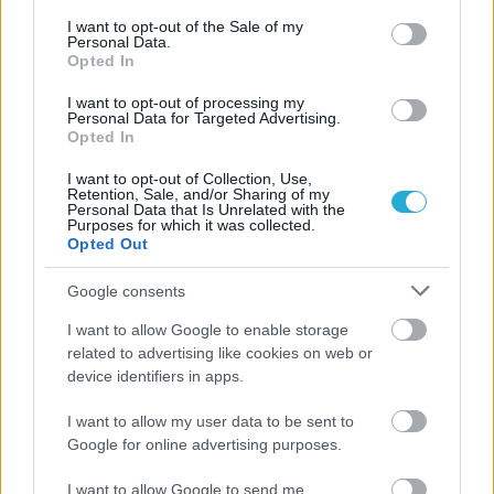
οποία ολοκλήρωσε την προετοιμασία της στην Κόνιτσα, εν
consent section.
I want to opt-out of the Sale of my
όψει της συμμετοχής της στον προκριματικό όμιλο του
Personal Data.
Ευρωπαϊκού πρωταθλήματος (13-15 Ιανουαρίου στο Ροβινί
Opted In
της Κροατίας).
I want to opt-out of processing my
Personal Data for Targeted Advertising.
Opted In
I want to opt-out of Collection, Use,
Retention, Sale, and/or Sharing of my
Personal Data that Is Unrelated with the
Purposes for which it was collected.
Opted Out
Google consents
I want to allow Google to enable storage
related to advertising like cookies on web or
device identifiers in apps.
I want to allow my user data to be sent to
Google for online advertising purposes.
21/12/2016
ΕΘΝΙΚΕΣ ΟΜΑΔΕΣ
Συγκεντρωτική προετοιμασία της εθνικής
I want to allow Google to send me