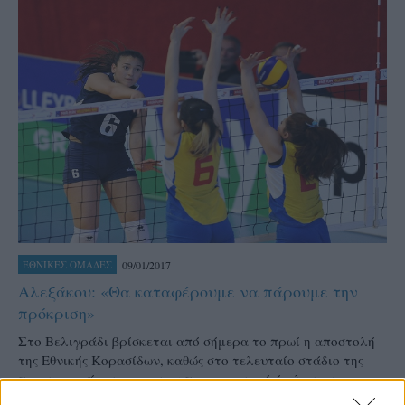
09/01/2017
ΕΘΝΙΚΕΣ ΟΜΑΔΕΣ
Αλεξάκου: «Θα καταφέρουμε να πάρουμε την
πρόκριση»
Στο Βελιγράδι βρίσκεται από σήμερα το πρωί η αποστολή
της Εθνικής Κορασίδων, καθώς στο τελευταίο στάδιο της
προετοιμασίας της για τον προκριματικό όμιλο του
Ευρωπαϊκού πρωταθλήματος (13-15 Ιανουαρίου στο Ρόβινι