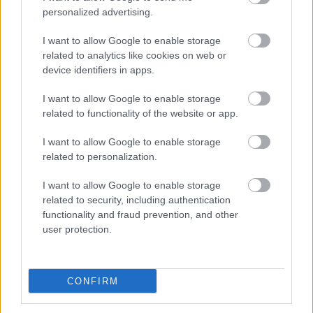
κορασίδων
personalized advertising.
Ο Ομοσπονδιακός προπονητής Δημήτριος Φλώρος και ο
I want to allow Google to enable storage
συνεργάτης του Κώστας Γκούντας καλούν τις παρακάτω
related to analytics like cookies on web or
αθλήτριες σε συγκεντρωτική προετοιμασία της Εθνικής
device identifiers in apps.
ομάδος Κορασίδων που θα πραγματοποιηθεί στην Κόνιτσα
από τις 27.12.2016 έως τις 8.1.2017 και θα συνεχιστεί με
I want to allow Google to enable storage
φιλικούς αγώνες στο Βελιγράδι από 9–11.1.2017, ενόψει
related to functionality of the website or app.
των προκριματικών αγώνων του Ευρωπαϊκού
Πρωταθλήματος που θα διεξαχθούν στην πόλη Rovinj της
I want to allow Google to enable storage
Κροατίας από 13-15.1.2017.
related to personalization.
I want to allow Google to enable storage
related to security, including authentication
functionality and fraud prevention, and other
user protection.
CONFIRM