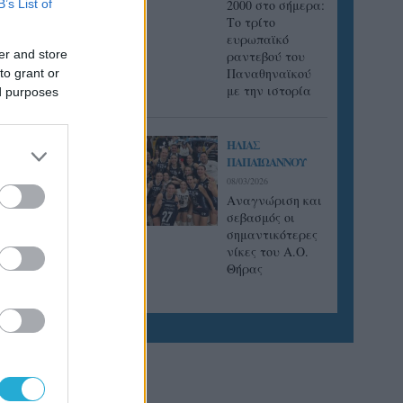
B’s List of
2000 στο σήμερα:
Tο τρίτο
θνή
ευρωπαϊκό
er and store
ραντεβού του
Παναθηναϊκού
to grant or
με την ιστορία
ed purposes
ΗΛΙΑΣ
ΠΑΠΑΪΩΑΝΝΟΥ
08/03/2026
Αναγνώριση και
σεβασμός οι
σημαντικότερες
νίκες του Α.Ο.
Θήρας
2 (29-27,
 στον
τον 4o
ζόν 1999-