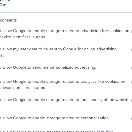
2000 που έφτασε τα έξι τρόπαια. MVP και τοπ σκόρερ του τελικο
Out
πόντους ο Βιλφρέντο Λέον των πρωταθλητών.
consents
o allow Google to enable storage related to advertising like cookies on
evice identifiers in apps.
11/05/2018
CHAMPIONS LEAGUE
o allow my user data to be sent to Google for online advertising
s.
Θέλουν να «γράψουν ιστορία» στο F4 του Καζάν (vid)
Το σαββατοκύριακο 12-13/5 θα στεφθεί στο ρωσικό Καζάν η
to allow Google to send me personalized advertising.
πρωταθλήτρια Ευρώπης της σεζόν 2017-2018 με την "οικοδέσποιν
κάτοχο του τίτλου, Ζενίτ να φιλοξενεί στο φάιναλ φορ του Τσα
o allow Google to enable storage related to analytics like cookies on
Λιγκ ανδρών την πολωνική Ζάκσα Κόζλε και τις ιταλικές Περού
evice identifiers in apps.
Λούμπε Τσιβιτανόβα,, κόντρα σε μία ιστορική πρόκληση του θεσ
o allow Google to enable storage related to functionality of the website
o allow Google to enable storage related to personalization.
o allow Google to enable storage related to security, including