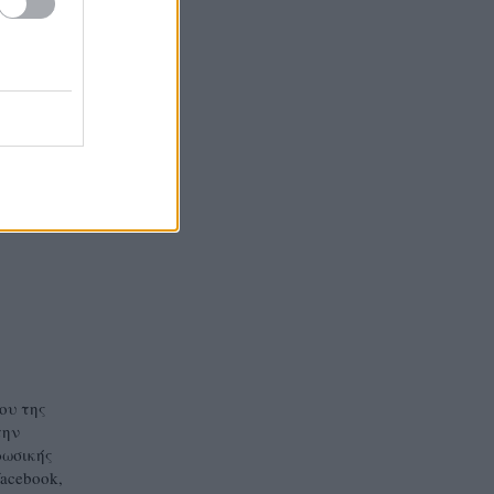
υ!
τη φορά
.
ου της
την
ρωσικής
acebook,