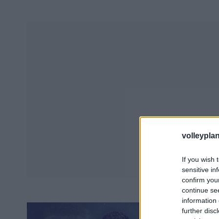
volleyplan
If you wish 
sensitive in
confirm you
continue se
information 
further disc