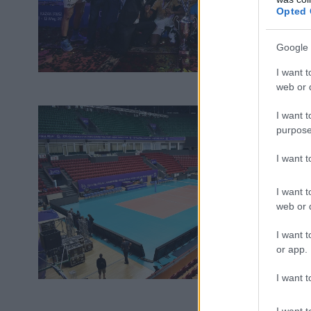
Opted 
Google 
I want t
web or d
I want t
purpose
I want 
I want t
web or d
I want t
or app.
I want t
I want t