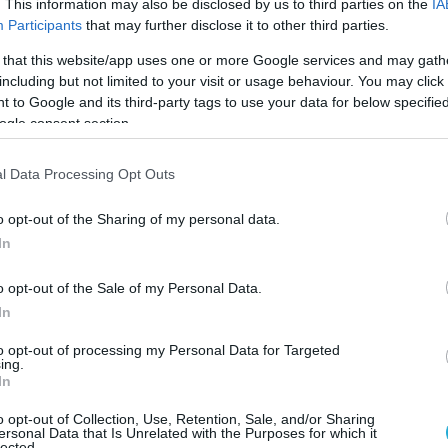
Καλωσόρισε πρωτότυπα τον Νγκαπέ η Ζενίτ (vid)
. This information may also be disclosed by us to third parties on the
IA
Participants
that may further disclose it to other third parties.
Πρωτότυπα και χιουμοριστικά καλωσόρισε η Ζενίτ Καζάν το διε
Γάλλο ακραίο, Ερβίν Νγκαπέ!
 that this website/app uses one or more Google services and may gath
including but not limited to your visit or usage behaviour. You may click 
 to Google and its third-party tags to use your data for below specifi
ogle consent section.
l Data Processing Opt Outs
o opt-out of the Sharing of my personal data.
In
o opt-out of the Sale of my Personal Data.
In
13/05/2018
CHAMPIONS LEAGUE
Ο τίτλος έμεινε στο Καζάν (fot-vid)!
to opt-out of processing my Personal Data for Targeted
ing.
Ιστορικές στιγμές ζει η ρωσική Ζενίτ Καζάν που επιβλήθηκε με 3-
In
18-25, 23-25, 25-22, 17-15) σετ της ιταλικής Λούμπε Τσιβιτανόβα
εντός έδρας τελικό του Final 4 Champions League ανδρών και με 
o opt-out of Collection, Use, Retention, Sale, and/or Sharing
ersonal Data that Is Unrelated with the Purposes for which it
συνεχόμενο τίτλο της έγινε η πρώτη ομάδα στο θεσμό μετά τη σε
lected.