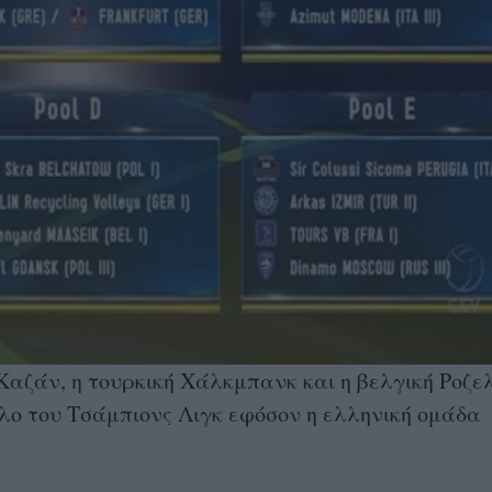
Καζάν, η τουρκική Χάλκμπανκ και η βελγική Ροζε
ιλο του Τσάμπιονς Λιγκ εφόσον η ελληνική ομάδα