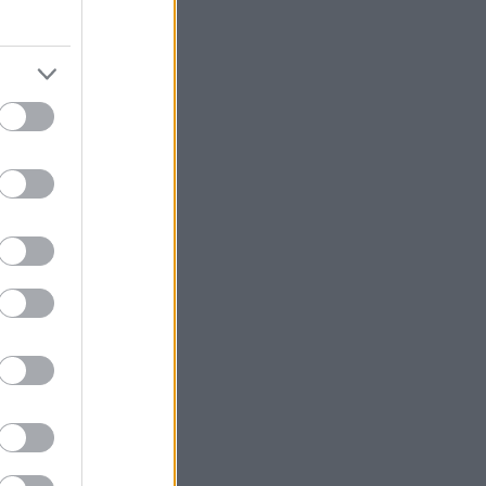
ύ με 33
α" και
μπιονς
τζια,
μού.