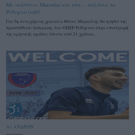
Με «κάπτεν» Maroulao και στα… σαλόνια το
Ρέθυμνο (vid)!
Για 5η συνεχόμενη χρονιά ο Θάνος Μαρούλης θα ηγηθεί της
προσπάθειάς διάκρισης του ΟΠΕΡ Ρεθύμνου στην επιστροφή
της κρητικής ομάδας έπειτα από 21 χρόνια...
Α1 ΑΝΔΡΩΝ
20/07/2026