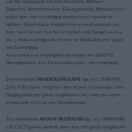
και την παραμονή των Πανταλέοντα, Μπέλου,
Σάμαντα, Παπαδόπουλου, Πολυχρονιάδη, Μπούρα λίγες
μέρες πριν την ανεπίσημη πρώτη συγκέντρωση της
ομάδας. Παράλληλα, αναμένεται ανακοίνωση και για
τους τρεις ξένους που θα ενταχθούν στο Τριφύλλι ενώ
τα… αποκαλυπτήρια θα γίνουν σε Media Day στις αρχές
του Σεπτέμβρη.
Αναλυτικά ο μεταγραφικός οργασμός του ΠΑΟ:”Ο
Παναθηναϊκός Α.Ο-ΤΑΑ ανακοινώνει την απόκτηση:
Του κεντρικού
(ημ.γεν. 25/08/1987,
ΜΑΚΗ ΚΑΝΕΛΛΟΥ
2.01). Ο Έλληνας «πύργος» που πέρυσι αγωνίστηκε στον
Παμβοχαϊκό υπέγραψε συμβόλαιο ενός έτους με οψιόν
ανανέωσης (1+1) με τον Παναθηναϊκό.
Του πασαδόρου
(ημ. γεν. 09/07/1988,
ΘΑΝΟΥ ΜΑΡΟΥΛΗ
1.87). Ο 27χρονος διεθνής άσος που υπέγραψε συμβόλαιο