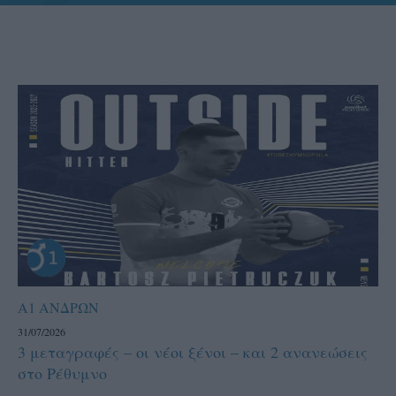
Α1 ΑΝΔΡΩΝ
31/07/2026
3 μεταγραφές – οι νέοι ξένοι – και 2 ανανεώσεις
στο Ρέθυμνο