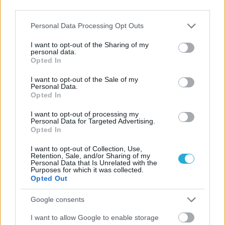
third parties.
Please note that this website/app uses one or more Google
Personal Data Processing Opt Outs
services and may gather and store information including but
ΓΝΩΜΕΣ
not limited to your visit or usage behaviour. You may click to
I want to opt-out of the Sharing of my
personal data.
grant or deny consent to Google and its third-party tags to
Opted In
use your data for below specified purposes in below Google
consent section.
I want to opt-out of the Sale of my
ΠΕΝΥ ΡΟΝΤΟΓΙΑΝΝΗ
Personal Data.
Opted In
11/03/2026
Από την Περούτζια του 2000
I want to opt-out of processing my
στο σήμερα: Tο τρίτο
Personal Data for Targeted Advertising.
ευρωπαϊκό ραντεβού του
Opted In
Παναθηναϊκού με την
ιστορία
I want to opt-out of Collection, Use,
Retention, Sale, and/or Sharing of my
Personal Data that Is Unrelated with the
Purposes for which it was collected.
Opted Out
ΗΛΙΑΣ ΠΑΠΑΪΩΑΝΝΟΥ
08/03/2026
Google consents
Αναγνώριση και σεβασμός
οι σημαντικότερες νίκες του
I want to allow Google to enable storage