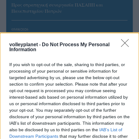
Προς στρατηγική συνεργασία ΠΑΣΑΠΠ και
Πανεπιστημίου Πατρών
05/08/2026
Πρώτο δυνατό τεστ της Εθνικής Γυναικών επί ιταλικού
εδάφους με Σουηδία
volleyplanet -
Do Not Process My Personal
Information
05/08/2026
If you wish to opt-out of the sale, sharing to third parties, or
Η Καλαπόδα, «μία φίλη απ’ τα παλιά», ορθώνει το
processing of your personal or sensitive information for
ανάστημά της ξανά στη Σαντορίνη
targeted advertising by us, please use the below opt-out
section to confirm your selection. Please note that after your
opt-out request is processed you may continue seeing
02/08/2026
interest-based ads based on personal information utilized by
Η Πολωνία λύγισε τις ΗΠΑ στο τάι μπρέικ και
παρέμεινε στην κορυφή του VNL
us or personal information disclosed to third parties prior to
your opt-out. You may separately opt-out of the further
disclosure of your personal information by third parties on the
02/08/2026
IAB’s list of downstream participants. This information may
Qidong Futures: Στην 3η θέση Ντάλλας, Χατζηνικολάου
also be disclosed by us to third parties on the
IAB’s List of
Downstream Participants
that may further disclose it to other