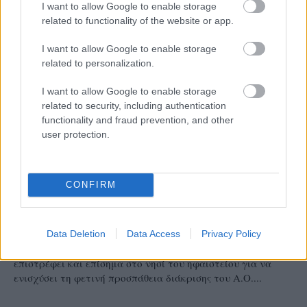
I want to allow Google to enable storage
related to functionality of the website or app.
I want to allow Google to enable storage
related to personalization.
I want to allow Google to enable storage
related to security, including authentication
functionality and fraud prevention, and other
user protection.
Α1 ΓΥΝΑΙΚΩΝ
CONFIRM
05/08/2026
Η Καλαπόδα, «μία φίλη απ’ τα παλιά», ορθώνει
το ανάστημά της ξανά στη Σαντορίνη
Data Deletion
Data Access
Privacy Policy
Έπειτα από τρία χρόνια η κεντρική Μαριάννα Καλαπόδα
επιστρέφει και επίσημα στο νησί του ηφαιστείου για να
ενισχύσει τη φετινή προσπάθεια διάκρισης του Α.Ο....