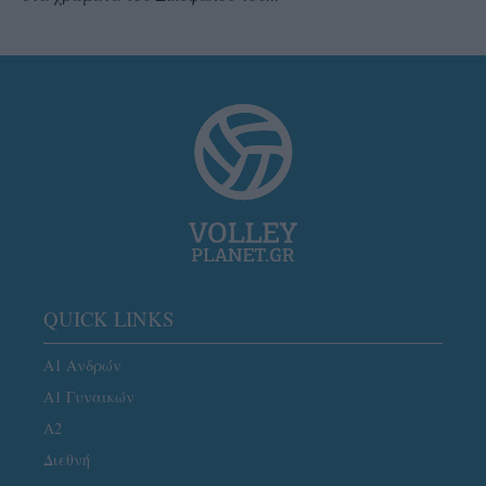
QUICK LINKS
Α1 Ανδρών
Α1 Γυναικών
A2
Διεθνή