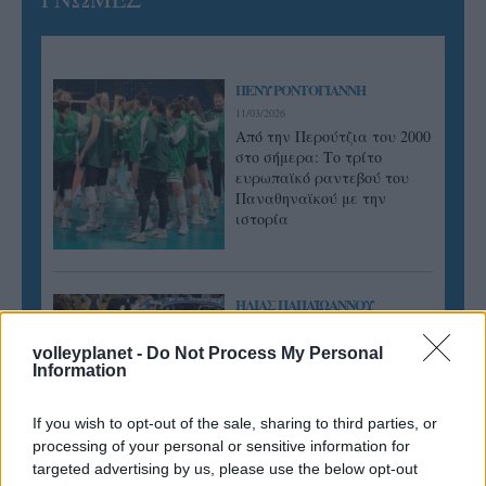
ΠΕΝΥ ΡΟΝΤΟΓΙΑΝΝΗ
11/03/2026
Από την Περούτζια του 2000
στο σήμερα: Tο τρίτο
ευρωπαϊκό ραντεβού του
Παναθηναϊκού με την
ιστορία
ΗΛΙΑΣ ΠΑΠΑΪΩΑΝΝΟΥ
08/03/2026
Αναγνώριση και σεβασμός
volleyplanet -
Do Not Process My Personal
Information
οι σημαντικότερες νίκες του
Α.Ο. Θήρας
If you wish to opt-out of the sale, sharing to third parties, or
processing of your personal or sensitive information for
targeted advertising by us, please use the below opt-out